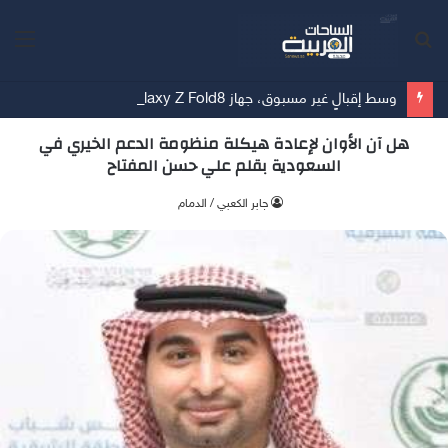
بحث
الق
عن
وسط إقبالٍ غير مسبوق، جهاز Galaxy Z Fold8 من سامسونج يحطم الأرقام القياسية للطلبات المسبقة
هل آن الأوان لإعادة هيكلة منظومة الدعم الخيري في
السعودية بقلم علي حسن المفتاح
جابر الكعبي / الدمام