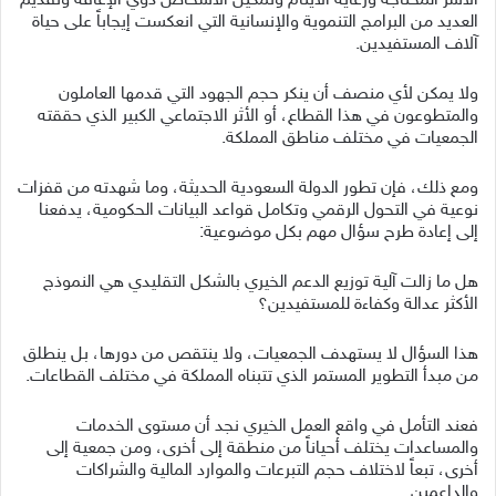
الأسر المحتاجة ورعاية الأيتام وتمكين الأشخاص ذوي الإعاقة وتقديم
العديد من البرامج التنموية والإنسانية التي انعكست إيجاباً على حياة
آلاف المستفيدين.
ولا يمكن لأي منصف أن ينكر حجم الجهود التي قدمها العاملون
والمتطوعون في هذا القطاع، أو الأثر الاجتماعي الكبير الذي حققته
الجمعيات في مختلف مناطق المملكة.
ومع ذلك، فإن تطور الدولة السعودية الحديثة، وما شهدته من قفزات
نوعية في التحول الرقمي وتكامل قواعد البيانات الحكومية، يدفعنا
إلى إعادة طرح سؤال مهم بكل موضوعية:
هل ما زالت آلية توزيع الدعم الخيري بالشكل التقليدي هي النموذج
الأكثر عدالة وكفاءة للمستفيدين؟
هذا السؤال لا يستهدف الجمعيات، ولا ينتقص من دورها، بل ينطلق
من مبدأ التطوير المستمر الذي تتبناه المملكة في مختلف القطاعات.
فعند التأمل في واقع العمل الخيري نجد أن مستوى الخدمات
والمساعدات يختلف أحياناً من منطقة إلى أخرى، ومن جمعية إلى
أخرى، تبعاً لاختلاف حجم التبرعات والموارد المالية والشراكات
والداعمين.