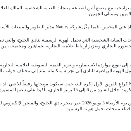
اميين وممثلي الجهتين.
 Natury مدير التطوير والمبيعات الأستاذ علي مدن العلي.
 العناية الشخصية التي تحمل الهوية الرسمية لنادي الخليج، والتي ت
وره التجاري وتعزيز ارتباط علامته التجارية بجماهيره ومجتمعه، من خ
ة إلى تنويع موارده الاستثمارية وتعزيز القيمة التسويقية لعلامته الت
ل الهوية الرياضية للنادي إلى تجربة متكاملة تمتد إلى مختلف جوانب الح
كما تتضمن الشراكة حضور العلامة التجارية Natury كراعٍ للفريق الأول لكرة اليد، حيث ستكون منتجاته
قتناء منتجات تحمل هويته الرسمية.