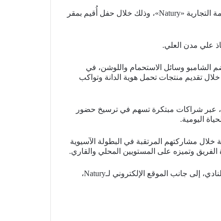
دشّن نادي الخليج، مساء اليوم الثلاثاء، شراكته الاستراتيجية مع مصنع ألين لصناعة منتجات العناية الشخصية، المالك للعلامة التجارية «Natury»، وذلك خلال حفل أُقيم بمقر
ضم الشامبو وسائل الاستحمام واللوشن، في
لال تقديم منتجات تحمل هوية الدانة وتواكب
جارية، عبر شراكات مبتكرة تسهم في ترسيخ حضور
ياة اليومية.
ا رفيقاً للاعبي الدانة خلال مشاركتهم المرتقبة في البطولة الآسيوية
وأعلن النادي عن إتاحة المجموعة الجديدة ابتداءً من يوم الأربعاء 3 يونيو 2026 عبر متجر نادي الخليج، والمتجر الإلكتروني للنادي، إلى جانب الموقع الإلكتروني لـNatury،