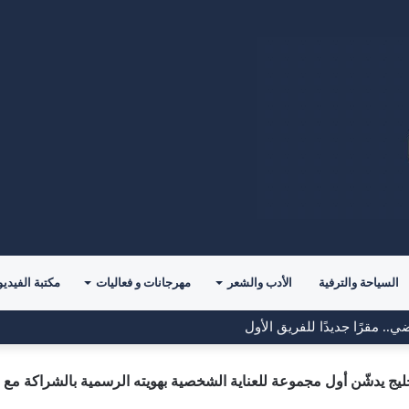
السياحة والترفية
الأدب والشعر
مهرجانات و فعاليات
مكتبة الفيديو
دأ تحدياً جديداً مع ليغانيس
ليج يدشّن أول مجموعة للعناية الشخصية بهويته الرسمية بالشراكة مع Natury