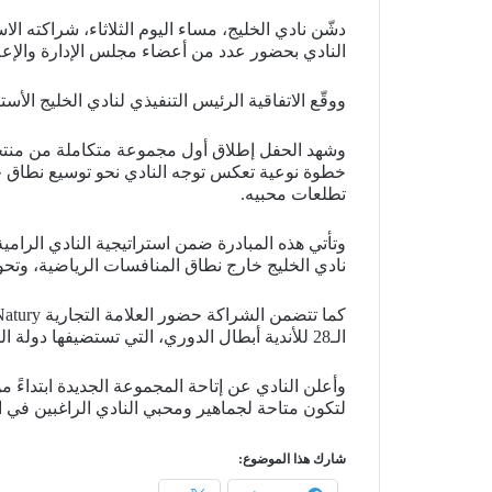
النادي بحضور عدد من أعضاء مجلس الإدارة والإعل
ووقّع الاتفاقية الرئيس التنفيذي لنادي الخليج الأستاذ علي المحسن، فيما مثّل شركة
وشهد الحفل إطلاق أول مجموعة متكاملة من منتجات
خطوة نوعية تعكس توجه النادي نحو توسيع نطاق حض
تطلعات محبيه.
وتأتي هذه المبادرة ضمن استراتيجية النادي الرامي
نادي الخليج خارج نطاق المنافسات الرياضية، وتحوي
الـ28 للأندية أبطال الدوري، التي تستضيفها دولة الكويت خلال الفترة من 6 إلى 15 يونيو الجاري، تأكيداً على دعمها لمسيرة الفريق وتميزه على المستويين المحلي والقاري.
لتكون متاحة لجماهير ومحبي النادي الراغبين في ا
شارك هذا الموضوع: