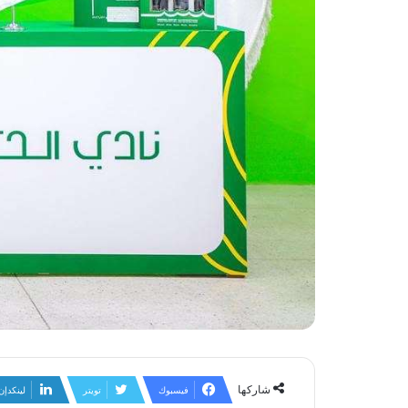
شاركها
فيسبوك
تويتر
لينكدإن