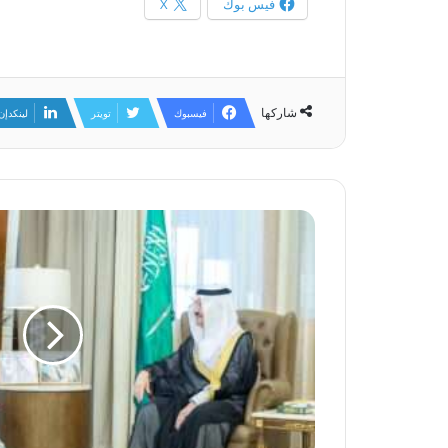
فيس بوك
X
شاركها
فيسبوك
تويتر
لينكدإن