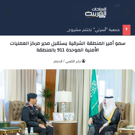
بحث
الق
عن
جمعية "أسرتي" تختتم مشروع "سنة أولى وثانية زواج" مستهدفةً 953 مستفيداً في المدينة المنورة
سمو أمير المنطقة الشرقية يستقبل مدير مركز العمليات
الأمنية الموحدة 911 بالمنطقة
جابر الكعبي / الدمام