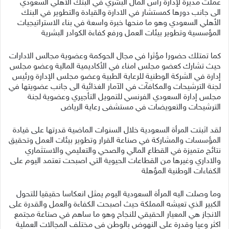
عملت مديرة لإدارة رأس المال البشري في البنك الأهلي السعودي
الى جانب دورها كمستشار في الادارة والقيادة والتطوير في البنك
الأهلي السعودي وهو ما منحها خبرة واسعة في بناء الاستراتيجيات
المؤسسية وتطوير بيئات العمل ورفع كفاءة الكوادر البشرية
كما تمتلك حضورا مؤثرا في مجال الحوكمة وعضوية مجالس الادارات
حيث تشارك كعضو مجلس امناء في الأكاديمية المالية وعضو مجلس
إدارة في الشركة الوطنية للرعاية الطبية وعضو مجلس الإدارة ورئيس
لجنة الترشيحات والمكافآت في الآمار الغذائية الى جانب عضويتها في
مجلس إدارة السعودي الفرنسي للتمويل التأجيري وعضوية لجنة
الترشيحات والتعويضات في مستشفى رعاية الرياض
لقد اثبتت المرأة السعودية خلال السنوات الماضية قدرتها على قيادة
المؤسسات والمشاركة في صناعة القرار وتطوير بيئات العمل وتحقيق
نتائج متميزة في القطاع المالي والصحي والتعليمي والاستثماري
والاداري وغيرها من القطاعات الحيوية التي اصبحت تعتمد اليوم على
الكفاءات الوطنية المؤهلة
وما وصلت اليه المرأة السعودية اليوم يمثل انعكاسا حقيقيا للتحول
الكبير الذي تعيشه المملكة حيث اصبحت الكفاءة والعمل والقدرة على
الانجاز هي المعيار الحقيقي للنجاح وهو ما ساهم في صناعة مجتمع
اكثر وعيا وقدرة على النهوض بالوطن في مختلف المجالات العملية