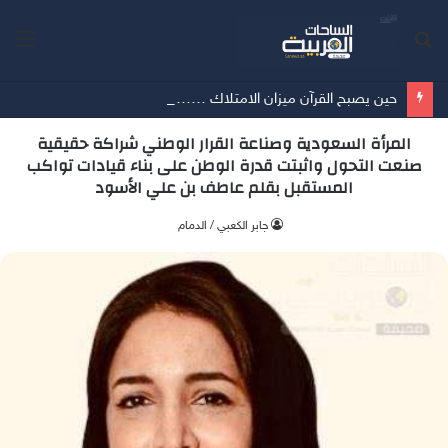
بحث
الق
عن
حين يصبح القرآن ميزان الامتلاك …… أمسية ثقافية تُعيد الإنسان إلى حقيقة ما يملك
المرأة السعودية وصناعة القرار الوطني شراكة حقيقية
صنعت التحول واثبتت قدرة الوطن على بناء قيادات تواكب
المستقبل بقلم عاطف بن علي الأسود
جابر الكعبي / الدمام