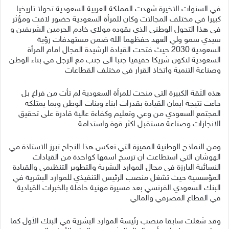
في السنوات الاخيرة شهدت المملكة العربية السعودية تحولا تاريخيا
كبيرا في مختلف المجالات وكان للمرأة السعودية حضور لافت ومؤثر
في هذا التحول الوطني الذي يقوده مولاي خادم الحرمين الشريفين و
سيدي سمو ولي العهد حفظهما الله ضمن مستهدفات رؤية
السعودية 2030 حيث فتحت القيادة الرشيدة المجال امام المرأة
السعودية لتكون شريكا حقيقيا جنبا الى جنب مع الرجل في بناء الوطن
وصناعة التنمية واتخاذ القرار في مختلف القطاعات
هذه الثقة الكبيرة التي منحت للمرأة السعودية لم تأت من فراغ بل
جاءت نتيجة ايمان القيادة بقدرات ابناء وبنات الوطن وبما يمتلكه
المجتمع السعودي من وعي وتعليم وكفاءة عالية قادرة على تحقيق
الانجازات وصناعة مستقبل اكثر قوة واستدامة
ومن النماذج الوطنية المميزة التي تعكس هذا النجاح تبرز الاستاذة مي
الهوشان التي استطاعت ان ترسخ اسمها كواحدة من القيادات
النسائية البارزة في مجال الموارد البشرية والتطوير التنظيمي والقيادة
المؤسسية حيث تشغل منصب الرئيس التنفيذي للموارد البشرية في
البنك السعودي الفرنسي بعد مسيرة مهنية حافلة بالخبرات القيادية
في القطاع المصرفي والمالي
وقد شغلت سابقا منصب رئيسة الموارد البشرية في البنك الأول كما