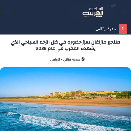
بحث
الق
عن
معرض”السعودية تصنع المستقبل” فرصة استثمارية للشركات الناشئة في قطاعات الذكاء الاصطناعي وربطها بالشركات العالمية
منتجع مازاغان يعزز حضوره في ظل الزخم السياحي الذي
يشهده المغرب في عام 2026
سمية هزازي - الرياض