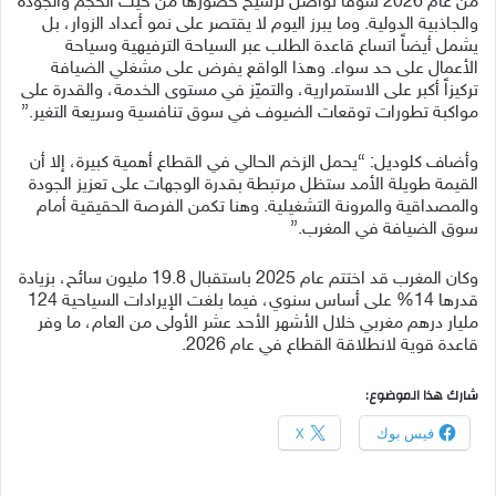
من عام 2026 سوقاً تواصل ترسيخ حضورها من حيث الحجم والجودة
والجاذبية الدولية. وما يبرز اليوم لا يقتصر على نمو أعداد الزوار، بل
يشمل أيضاً اتساع قاعدة الطلب عبر السياحة الترفيهية وسياحة
الأعمال على حد سواء. وهذا الواقع يفرض على مشغلي الضيافة
تركيزاً أكبر على الاستمرارية، والتميّز في مستوى الخدمة، والقدرة على
مواكبة تطورات توقعات الضيوف في سوق تنافسية وسريعة التغير.”
وأضاف كلوديل: “يحمل الزخم الحالي في القطاع أهمية كبيرة، إلا أن
القيمة طويلة الأمد ستظل مرتبطة بقدرة الوجهات على تعزيز الجودة
والمصداقية والمرونة التشغيلية. وهنا تكمن الفرصة الحقيقية أمام
سوق الضيافة في المغرب.”
وكان المغرب قد اختتم عام 2025 باستقبال 19.8 مليون سائح، بزيادة
قدرها 14% على أساس سنوي، فيما بلغت الإيرادات السياحية 124
مليار درهم مغربي خلال الأشهر الأحد عشر الأولى من العام، ما وفر
قاعدة قوية لانطلاقة القطاع في عام 2026.
شارك هذا الموضوع:
فيس بوك
X