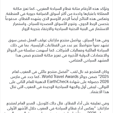
وتؤكد هذه الأرقام متانة قطاع السياحة المغربي، كما تعزز مكانة
المملكة باعتبارها واحدة من أكثر أسواق الضيافة حيوية في المنطقة.
وتعكس هذه النتائج أيضاً الزخم الأوسع الذي يشهده القطاع، مدفوعاً
بتحسن الربط الجوي، وتنوع الأسواق المصدرة للسياح، واستمرار
الاستثمار في البنية التحتية السياحية والارتقاء بتجربة الزوار.
وفي هذا السياق، يواصل منتجع مازاغان غولف العمل ضمن سوق
تشهد نمواً متواصلاً عبر عدد من القطاعات الرئيسية، بما في ذلك
السياحة العائلية وفعاليات الشركات. كما أسهمت سلسلة من الجوائز
والاعتمادات الدولية الأخيرة في تعزيز مكانة المنتجع ضمن هذا
المشهد السياحي المتنامي.
وكان المنتجع قد نال لقب “أفضل منتجع عائلي في المغرب لعام
2025” ضمن جوائز World Travel Awards، كما جدد في مارس
2026 حصوله على شهادة EarthCheck الذهبية للعام الثاني على
التوالي، ليبقى أول والجهة السياحية الوحيدة في المغرب التي تنال
هذا الاعتماد.
وفي تعليقه على أداء القطاع، قال جاك كلوديل، المدير العام لمنتجع
مازاغان: “يعكس أداء قطاع السياحة في المغرب خلال الأشهر الأولى