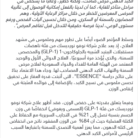
الكبد الدهني مرض صامت، ولكنه خطير، وغالبًا ما يُشخَّص في
مراحل متأخر للغاية، كما أن لدينا بالفعل إمكانية الوصول إلى غالبية
المرضى المعرضين للخطر من خلال مراكز الرعاية الأولية، وهم
المصابون بالسمنة أو السكري. ومن خلال تحسين آليات الفحص ورفع
مستوى الوعي، لدينا فرصة حقيقية للتدخل قبل تفاقم المرض”.
وسلط المؤتمر الضوء أيضًا على تطور مهم وملموس في مشهد
العلاج، إذ يعد علاج شركة نوفو نورديسك من فئة ناهضات
مستقبلات الببتيد الشبيه بالجلوكاجون-1 (GLP-1) والمخصص
للسمنة، والذي يُؤخذ مرة أسبوعيًا، العلاج الدوائي الأول والوحيد
المعتمد من الهيئة العامة للغذاء والدواء السعودية لعلاج مرض
السمنة والتهاب الكبد الدهني المصاحب لها. وجاء هذا الاعتماد بناءً
على نتائج دراسة “ESSENCE”، التي أثبتت قدرة العقار على تحقيق
تحسن ملموس في نسيج الكبد، بالإضافة إلى فوائده المثبتة في
إنقاص الوزن.
وفيما يتعلق بقدرته على خفض الوزن، فقد أظهر علاج شركة نوفو
نورديسك من فئة GLP-1 (المسمى ويغوفي) انخفاضًا في وزن
الجسم بنسبة تصل إلى 21% في التجارب السريرية مع الحفاظ علي
الكتلة العضلية حيث ان 84% من الوزن المفقود ناتج من انخفاض
فى كتله الدهون، مما يعزز أهمية التصدي للسمنة باعتبارها السبب
الرئيسي لأمراض الكبد الدهني.