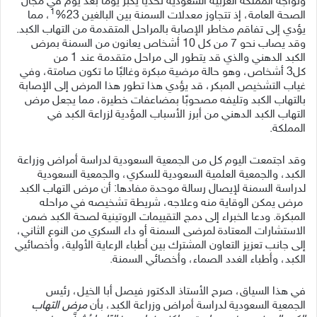
وتواجه المملكة العربية السعودية تحديًا يكبر يومًا بعد يوم في مجال
1
الصحة العامة، إذ تتجاوز معدلات السمنة بين البالغين 23%
، مما
يؤدي إلى تفاقم مخاطر الإصابة بالمراحل المتقدمة من التهاب الكبد.
وقد يصاب نحو 7 من كل 10 أشخاص يعانون من السمنة بمرض
الكبد الدهني والذي قد يتطور الى مراحل متقدمة عند 1 من
كل3 أشخاص، وهو حالة مرضية مبكرة وغالبًا ما تكون صامتة، وفي
غياب التشخيص المبكر، قد يؤدي هذا تطور هذا المرض إلى الإصابة
بالتهاب الكبد وتليفه مصحوبًا بمضاعفات خطيرة، مما يجعل مرض
التهاب الكبد الدهني من أبرز الأسباب المؤدية لزراعة الكبد في
المملكة.
وقد اجتمعت اليوم كل من الجمعية السعودية لدراسة أمراض وزراعة
الكبد، والجمعية العلمية السعودية للسكري، والجمعية السعودية
لدراسة السمنة لإيصال رسالة موحدة مفادها: أن مرض التهاب الكبد
مرض يمكن الوقاية منه وعلاجه، شريطة تشخيصه في مراحله
المبكرة. ودعا الخبراء إلى دمج التقييمات الروتينية لصحة الكبد ضمن
الاستشارات المعتادة لمرضى السمنة أو داء السكري من النوع الثاني،
إلى جانب تعزيز التعاون المشترك بين أطباء الرعاية الأولية، وأخصائيي
الكبد، وأطباء الغدد الصماء، وأخصائي السمنة.
في هذا السياق، صرح الأستاذ الدكتور فيصل أبا الخيل، رئيس
الجمعية السعودية لدراسة أمراض وزراعة الكبد، بأن
مرض التهاب