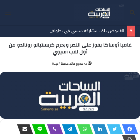
بحث
الق
عن
الغموض يلف مشاركة ميسي في بطولة كوبا أمريكا
غامبا أوساكا يفوز على النصر ويحرم كريستيانو رونالدو من
أول لقب آسيوي
د/ عمرو خالد حافظ / جدة