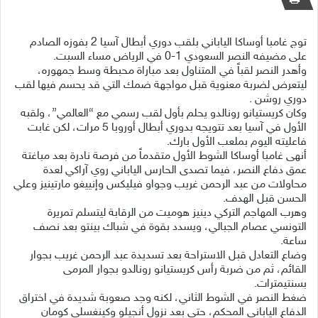
توج غامبا أوساكا الياباني بلقب دوري أبطال آسيا 2 بفوزه الصادم
على مضيفه النصر السعودي 1-0 في الرياض مساء السبت.
وأهدر النصر لقباً في المتناول بعد مباراة محبطة وسط جمهوره،
ليتعرض لضربة معنوية قبل مواجهة ضمك التي قد يحسم فيها لقب
دوري روشن .
وكان كريستيانو رونالدو يحلم بأول لقب رسمي مع “العالمي”، ولقبه
الأول في آسيا بعد تتويجه بدوري أبطال أوروبا 5 مرات، لكن غابت
فاعليته اليوم بملعب الأول بارك.
أنهى غامبا أوساكا الشوط الأول متقدماً من فرصة نادرة بعد مباغتة
عمق دفاع النصر، فيما تصدى الحارس الياباني روي آراكي لعدة
محاولات من عبد الرحمن غريب وجواو فيليكس وإنييغو مارتينيز وعلي
الحسن قبل الهدف.
وهرب المهاجم التركي دينيز هوميت من الرقابة ليتسلم تمريرة
التونسي عصام الجبالي، ويسدد بقوة في شباك بينتو بعد نصف
ساعة.
وضاع التعادل قبل الاستراحة بعد تسديدة عبد الرحمن غريب بجوار
القائم، ثم من ضربة رأس كريستيانو رونالدو بجوار المرمى
بسنتيمترات.
ضغط النصر في الشوط الثاني، لكنه وجد صعوبة شديدة في اختراق
الدفاع الياباني المحكم، حتى بعد نزول أنجيلو وكينغسلي كومان