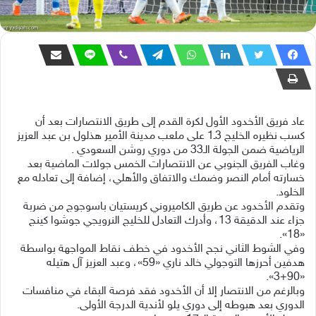
عاد فريق الأخدود الأول لكرة القدم إلى طريق الانتصارات بعد أن
كسب نظيره الخليج 3ـ1 على ملعب مدينة الأمير هذلول بن عبد العزيز
الرياضية ضمن الجولة الـ33 من دوري روشن السعودي .
وغاب الفريق الجنوبي عن الانتصارات الخمس جولات الماضية بعد
خسارته أمام النصر وضمك والاتفاق والأهلي، إضافة إلى تعادله مع
الخلود.
وتقدم الأخدود عن طريق الكاميروني كريستيان باسوجوج من ضربة
جزاء عند الدقيقة 13، وأدرك التعادل للخليج النرويجي جوشوا كينج
«18».
وفي الشوط الثاني نجح الأخدود في خطف نقاط المواجهة بواسطة
هدفين أحرزها التوجولي خالد ناري «59»، وعبد العزيز آل هتيله
«90+3».
وبالرغم من الانتصار إلا أن الأخدود فقد فرصة البقاء في منافسات
الدوري بعد هبوطه إلى دوري يلو لأندية الدرجة الأولى.