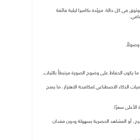
في المختبرات، بل في الظروف اليومية. تم تصميم HONOR 600 series لتقديم أداء موثوق في كل حالة. مزوّدة بكاميرا ليلية فائقة
وصولاً.
 ما يكون الحفاظ على وضوح الصورة مرتبطاً بالثبات.
CIPA 6. على الكاميرا المقربة) مدعوماً بخوارزميات الذكاء الاصطناعي لمكافحة الاهتزاز، ما يمنح
الأعلى سعرًا.
، أو اللحظات على المسرح، أو المشاهد الحضرية بسهولة ودون فقدان