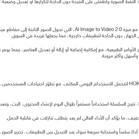
لتقط الصورة واطمئن على النتيجة دون الحاجة لتكرارها أو تعديل وضعية ا
تركز سلسلة HONOR 600 series على تعزيز الإبداع مع ميزة age to Video 2.0
الجهاز، دون الحاجة لتطبيقات خارجية، مما يجعلها فريدة في السوق.
 وأسهل وأكثر مرونة.
بعيداً عن الكاميرا، صُممت سلسلة HONOR 600 series لتتحمل الاستخدام اليومي المكثف. مع تطوّر اح
، ما يؤكد أن الأداء العالي لم يعد يتطلب تنازلات في قابلية الحمل.