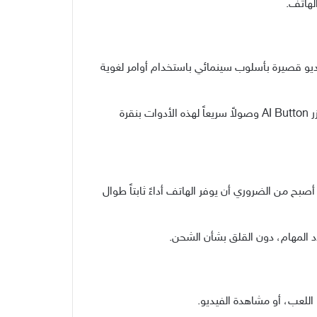
لهاتف.
AI Im، التي تحول الصور الثابتة إلى مقاطع فيديو قصيرة بأسلوب سينمائي باستخدام أوامر لغوية
كما يتيح AI Photos Agent تعديل الصور بسهولة عبر الأوامر الطبيعية، مع إمكانية إضافة أو إزالة أو تعديل العناصر، بينما يوفر زر AI Button وصولاً سريعاً لهذه الأدوات بنقرة
تياجات المستخدمين، أصبح من الضروري أن يوفر الهاتف أداءً ثابتاً طوال