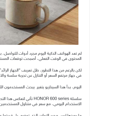
لم تعد الهواتف الذكية اليوم مجرد أدوات للتواصل، ب
المحتوى في الوقت الفعلي، أصبحت توقعات المستخ
لكن بالرغم من هذا التطور، ظل تعريف “الجهاز الرائد” م
في جهاز مرتفع السعر أو التنازل عن تجربة سلسة والاك
اليوم، بدأ هذا السيناريو يتغير. يبحث المستخدمون ا
سلسلة HONOR 600 series تأ
الاستخدام اليومي، مع سعر في متناول المستخدمين.
ما يميزها ليس مجرد التوازن الذي توفره، بل قدرته