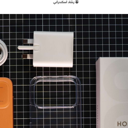
‫رشاد اسكندراني