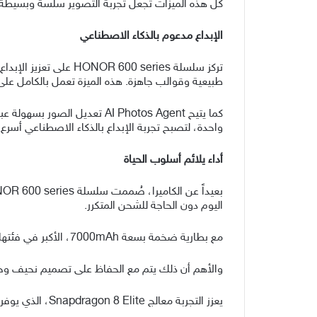
كل هذه الميزات تجعل تجربة التصوير سلسة وبسيطة: ا
الإبداع مدعوم بالذكاء الاصطناعي
طبيعية وقوالب جاهزة. هذه الميزة تعمل بالكامل على 
واحدة، لتصبح تجربة الإبداع بالذكاء الاصطناعي أسرع
أداء يلائم أسلوب الحياة
اليوم دون الحاجة للشحن المتكرر.
مع بطارية ضخمة بسعة 7000mAh، الأكبر في فئتها، تتيح السلسلة استخداماً مستمراً طوال اليوم لإنشاء المحتوى، البث، وتعدد المهام، دون القلق بشأن الشحن.
والأهم أن ذلك يتم مع الحفاظ على تصميم نحيف وخفيف
يعزز التجربة معالج Snapdragon 8 Elite، الذي يوفر أداءً سلساً واستجابة سريعة سواء عند التبديل بين التطبيقات، تحرير الصور، اللعب، أو مشاهدة الفيديو.