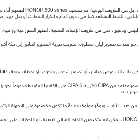
القوة الحقيقية للهاتف الذكي لا تُقاس 
 مع قدرات تصوير ليلي متطورة، لتقريب تجربة التصوير الفائق إلى فئة أكثر 
واء كان ذلك أثناء عرض مباشر، أو تصوير شخص متحرك، أو لقطة سريعة، غالباً
سلسلة HONOR 600 series تعالج هذا عبر تثبيت صور معتمد من CIPA (حتى 5
ير باليد.
ن حيث الثبات، ويوفّر موثوقية عادةً ما تكون مقصورة على الأجهزة الرائدة 
ومع خاصية التكبير حتى 120x في نسخة HONOR 600 Pro، يمكن للمستخدمين التقاط المباني البعيدة