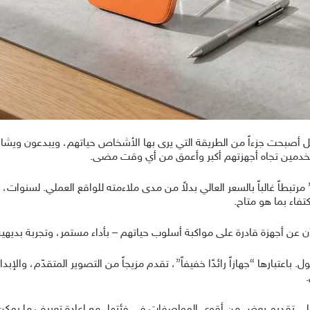
ل أصبحت جزءاً من الطريقة التي يرى بها الأشخاص حياتهم، ويبدعون ويشاركون
دمين تجاه أجهزتهم أكبر وأعمق من أي وقت مضى.
رتبطاً غالباً بالسعر العالي بدلاً من مدى ملاءمته للواقع العملي. لسنوات، 
تفاء بما هو متاح.
لآن عن أجهزة قادرة على مواكبة أسلوب حياتهم – بأداء مستمر، وتجربة بديهي
تي لتعكس هذا التحول. باعتبارها “جهازاً رائدًا خفيفاً”، تقدم مزيجاً من التصوير المتقدّ
ا على تقديم بعض من أقوى المواصفات في فئتها، مع إعادة تعريف ما يمكن