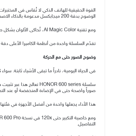
الوضوح بدقة 200 ميجابكسل مدعومة بالذكاء الاصطناعي، تلتقط المشاهد كما هي، دون الحاجة لتكرار اللقطات أو بذل جهد إضافي.
ومع تقنية AI Magic Color، تُحاكى الألوان بشكل طبيعي ودقيق، حتى في ظروف الإضاءة الصعبة، لتظهر الصور حية وزاهية.
تقدّم السلسلة واحدة من أنظمة الكاميرا الأعلى دقة،
وضوح الصور حتى مع الحركة
في الحياة اليومية، نادراً ما تبقى الأشياء ثابتة. س
صوراً واضحة حتى في الإضاءة المنخفضة أو عند التصو
هذا الأداء يجعلها واحدة من أفضل الأجهزة في فئتها م
التفاصيل.