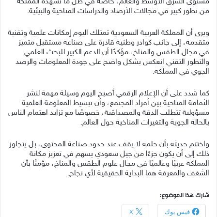
مستوى الشرق الأوسط والعالم، خاصة في ظل ما تشهده المملكة
من تطور كبير في مجالات الأرصاد والدراسات المناخية والبيئية.
ويرى أن المملكة العربية السعودية تمتلك اليوم إمكانات علمية وتقنية
متقدمة، إلى جانب كوادر وطنية قادرة على صناعة مستقبل متميز
في مجال الطقس والمناخ، مؤكدًا أن الدعم الكبير للبحث العلمي
والتطور التقني انعكس بشكل واضح على جودة المعلومات والرصد
الجوي في المملكة.
كما شدد على أن الإعلام الرقمي أصبح اليوم وسيلة مهمة لنشر
الثقافة المناخية بين أفراد المجتمع، وأن تبسيط المعلومة العلمية
مسؤولية تتطلب الدقة والمصداقية، خصوصًا مع تزايد اهتمام الناس
بالحالة الجوية والتغيرات المناخية حول العالم.
واختتم حديثه بأن حلمه لا يقف عند حدود صناعة المحتوى، بل يتجاوز
ذلك إلى أن يكون جزءًا من جيل سعودي يسهم في تعزيز مكانة
المملكة عربيًا وعالميًا في مجال علوم الطقس والمناخ، مؤمنًا بأن
الشغف والمعرفة هما البداية الحقيقية لأي نجاح.
شارك هذا الموضوع:
فيس بوك
X