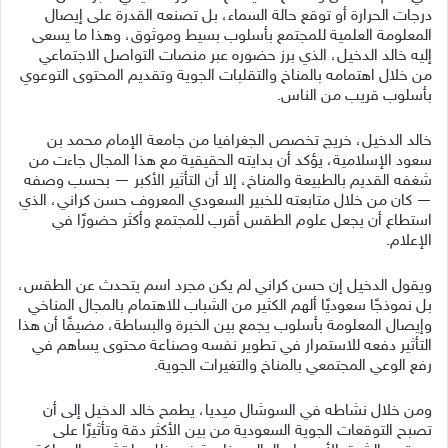
درجات الحرارة أو توقع حالة السماء، بل تصنعه القدرة على إيصال
المعلومة العلمية للمجتمع بأسلوب بسيط وموثوق، وهذا ما يسعى
إليه خالد الدخيل، الذي برز حضوره عبر منصات التواصل الاجتماعي
من خلال اهتمامه بالمناخ والتقلبات الجوية وتقديم المحتوى التوعوي
بأسلوب قريب من الناس.
خالد الدخيل، خريج تخصص الجغرافيا من جامعة الإمام محمد بن
سعود الإسلامية، يؤكد أن بدايته الحقيقية مع هذا المجال جاءت من
شغفه القديم بالطبيعة والمناخ، إلا أن التأثير الأكبر — بحسب وصفه
— كان من خلال متابعته للخبير السعودي المعروف حسن كراني، الذي
استطاع أن يجعل علوم الطقس أقرب للمجتمع وأكثر حضورًا في
الإعلام.
ويقول الدخيل إن حسن كراني لم يكن مجرد اسم يتحدث عن الطقس،
بل نموذجًا سعوديًا ألهم الكثير من الشباب للاهتمام بالمجال المناخي
وإيصال المعلومة بأسلوب يجمع بين الخبرة والبساطة، مضيفًا أن هذا
التأثير دفعه للاستمرار في تطوير نفسه وصناعة محتوى يساهم في
رفع الوعي المجتمعي بالمناخ والتغيرات الجوية.
ومن خلال نشاطه في السوشال ميديا، يطمح خالد الدخيل إلى أن
تصبح التوقعات الجوية السعودية من بين الأكثر دقة وتأثيرًا على