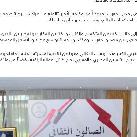
ي بين القاهرة والرباط.
مدن المغرب، متحدثاً عن مؤلفه الأخير “القاهرة – مراكش.. رحلة صحفية إلى
ة في استكشاف العالم، وفي مقدمتهم ابن بطوطة.
 جانب نخبة من المثقفين والكتاب والفنانين المغاربة والمصريين، الذين أع
ثقافي بين مصر والمغرب، ومؤكدين أهمية توسيع مجالاتها لتشمل الموسيقى
غربي الكبير عبد الوهاب الدكالي معربا عن تقديره لمسيرته الفنية الحافلة ومؤ
قارب بين الشعبين المصري والمغربي، من خلال أعماله الراقية، فضلاً عن عل