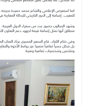
كلا البلدين، بما يعكس عمق التقاطع الثقافي والإبداع
كما استعرض الإعلامي والشاعر محمد حميدة تجربته في 
للمغرب، إضافة إلى الدور التاريخي للرحالة المغارب
وشهد الصالون حضور عدد من سفراء الدول العربية، إلى
منطلق أنها تمثل إضافة قيمة لجهود دعم التعاون ال
وفي ختام اللقاء، قام السفير المصري برثاء الفنان الم
بل شكل جسراً ثقافياً متميزا عزز روابط الأخوة والت
وملحنين وشخصيات ثقافية وفنية.