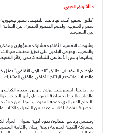
د. أشواق الحربي
أطلق السفير أحمد نهاد عبد اللطيف، سفير جمهورية مص
مصر والمغرب، ولدعم الحضور المصري في الساحة الثقاف
بين الشعوب.
وشهدت الأمسية الثقافية مشاركة مسؤولين ومفكرين و
والمغرب، وحرص البلدين على تعزيز مختلف مجالات التع
إيمانهما بالدور الأساسي للثقافة كإحدى ركائز التنمية.
وأوضح السفير أن إطلاق “الصالون الثقافي” يمثل خط
والخبرات وتشجيع الإنتاج الثقافي والفني المشترك.
من جانبها، استعرضت غزلان دروس، مديرة الكتاب والخ
والكتاب بالرباط، مسلطة الضوء على أبرز النجاحات وا
بالنجاح الكبير الذي حققه المعرض، سواء من حيث حجم 
المصرية العامة للكتاب، وعدد من الشعراء والكتاب وال
وتضمن برنامج الصالون ندوة أدبية بعنوان “المرأة ال
بمشاركة الأديبة المغربية ربيعة ريحان والكاتبة ال