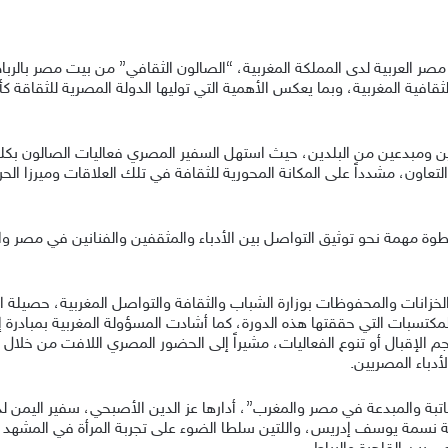
ر العربية لدى المملكة المغربية، “الصالون الثقافي” من بيت مصر بالرباط،
ية المغربية، وبما يعكس الأهمية التي توليها الدولة المصرية للثقاقة كأه
مبدعين من البلدين، حيث استهل السفير المصري فعاليات الصالون بكلمة ت
اون، مشدداً على المكانة المحورية للثقافة في تلك العلاقات وميرزا الحر
وة مهمة نحو توثيق التواصل بين الأدباء والمثقفين والفنانين في مصر و
زانات والمحفوظات بوزارة الشباب والثقافة والتواصل المغربية، حصيلة الد
لمكتسبات التي حققتها هذه الدورة، كما أشادت المسؤولة المغربية بمبادرة 
الإقبال أو تنوع الفعاليات، مشيراً إلى الحضور المصري اللافت من خلال مش
أدباء المصريين.
كاتبة والمبدعة في مصر والمغرب”، أدارها عز الدين الأصبحي، سفير اليمن ل
مصرية نسمة يوسف إدريس، واللتين سلطا الضوء على تجربة المرأة في المشه