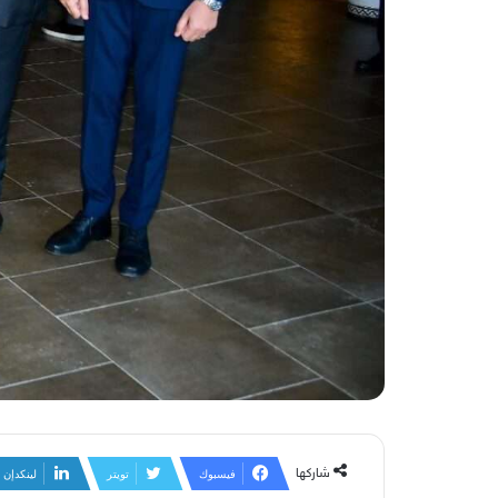
شاركها
فيسبوك
تويتر
لينكدإن