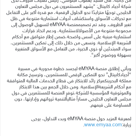
من جانبه، قال السيد يعقوب البلوشي، رئيس
تقنيات الثروات
ل
دى
شركة أجياد كابيتال
:
“
يشهد المستثمرون في دول مجلس التعاون
الخليجي توجهًا متزايدًا نحو الحلول الرقمية، مع قدرة أكبر على التفاعل
مع تحركات الأسواق واستكشاف أدوات استثمارية متنوعة
في
ظل
تغير
الظروف
.
وقد
تم
تصميم
منصة
eMYAA
لتسهيل
الوصول
إلى
مجموعة
متنوعة
من
الأصول
الاستثمارية،
ودعم
اتخاذ
قرارات
استثمارية
مبنية
على
أسس
واضحة،
ضمن
إطار
متوافق
مع
أحكام
الشريعة
الإسلامية
.
ونسعى من خلال ذلك إلى تمكين المستثمرين،
سواء المبتدئين أو ذوي الخبرة، من التعامل مع الأسواق المتغيرة
بسهولة ووضوح أكبر
“.
ويأتي
إطلاق
منصة
eMYAA
ليجسد
خطوة
محورية
في
مسيرة
“
أجياد
كابيتال
”
نحو
التمكين
الرقمي
للمستثمرين،
وترسيخ
مكانة
مملكة
البحرين
كمركز
رائد
للابتكار
في
قطاع
الخدمات
المالية
المتوافقة
مع
أحكام
الشريعة
الإسلامية
.
ومن
خلال
الجمع
بين
هذا
الابتكار
والموثوقية
المؤسسية
للشركة،
توفر
المنصة
للمستثمرين
في
دول
مجلس
التعاون
الخليجي
مساراً
مثالياً
لتنمية
ثرواتهم
وإدارتها،
دون
المساومة
على
قيمهم
.
لمعرفة المزيد حول منصة
eMYAA
وبدء التداول، يرجى
زيارة
:
www.emyaa.com
.