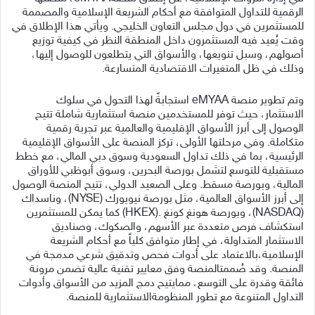
الرقمية
للتداول
المتوافقة
مع
أحكام
الشريعة
الإسلامية
والمصممة
للمستثمرين
في
دول
مجلس
التعاون
الخليجي
.
ويأتي هذا الإطلاق في
وقت
يُعيد فيه
المستثمرون
داخل
المنطقة
النظر في كيفية توزيع
أصولهم
،
وسبل تنويعها، والأسواق التي يتطلعون للوصول إليها،
وذلك
في ظل المتغيرات الاقتصادية المتسارعة
.
وتم تطوير منصة
eMYAA
استجابةً لهذا التحول في سلوك
الاستثمار، حيث توفر للمستخدمين
منصة
استثمارية
شاملة
تتيح
الوصول
إلى أبرز الأسواق الإقليمية والعالمية عبر تجربة رقمية
متكاملة. وفي مرحلتها الأولى، تركز المنصة على الأسواق الإقليمية
الرئيسية، بما في ذلك تداول السعودية وسوق دبي المالي، مع خطط
مستقبلية للتوسع لتشمل بورصة البحرين، وسوق أبوظبي للأوراق
المالية، وبورصة مسقط. وعلى الصعيد الدولي، تتيح المنصة الوصول
إلى أبرز الأسواق العالمية، مثل بورصة نيويورك
(NYSE)
، وناسداك
(NASDAQ)
، وبورصة هونغ كونغ
.
(HKEX)
كما يمكن للمستثمرين
استكشاف فرص متعددة عبر الأسهم، والصكوك، وصناديق
الاستثمار المتداولة،
في
إطار
متوافق
كلياً
مع
أحكام
الشريعة
الإسلامية،
بالاعتماد
على
أدوات
فحص
وتدقيق
شرعي
مدمجة
في
المنصة
.
وقد
صُممت
المنصة
وفق
معايير
تقنية
عالية
تضمن
مرونة
فائقة
وقدرة
على
التوسع،
مما
يتيح
دمج
المزيد
من
الأسواق
وأدوات
التداول
المتنوعة
مع
تطور
المنظومة
الاستثمارية
للمنصة
.