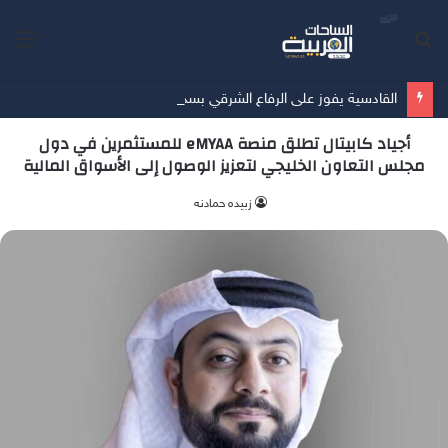
بحث
الق
عن
القادسية يفوز على الرفاع الشرقي بسداسية في آخر مبارياته الودية قُبيل انطلاق الدوري
أجياد كابيتال تطلق منصة eMYAA للمستثمرين في دول
مجلس التعاون الخليجي لتعزيز الوصول إلى الأسواق المالية
زبيده حمادنه