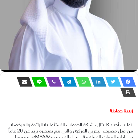
زبيدة حمادنة
أعلنت أجياد كابيتال،
شركة
الخدمات
الاستثمارية
الرائدة
والمرخصة
من
قبل
مصرف
البحرين
المركزي
والتي
تتم تع
بخبرة
تزيد
عن
20
عاماً
في
إدارة
الثروات
الإسلامية،
عن إطلاق منصة
eMYAA
،
منصتها