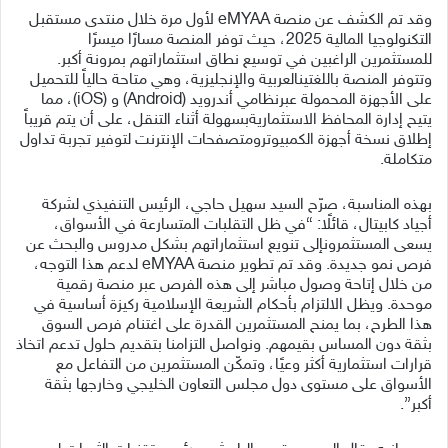
و
قد تم الكشف عن منصة
eMYAA
لأول مرة
خلال
منتدى مستقبل
التكنولوجيا المالية
2025
،
حيث توفر المنصة مسارًا ميسرًا
للمستثمرين الراغبين في توسيع نطاق استثماراتهم بمرونة أكبر.
وتتوفر
المنصة
باللغتين
العربية
والإنجليزية،
وهي
متاحة
حالياً
للتحميل
على
الأجهزة
المحمولة
عبر
نظامي
أندرويد
(
Android
)
و
(
iOS
)
،
مما
يتيح
إدارة
المحافظ
الاستثمارية
بسهولة
أثناء
التنقل،
على
أن
يتم
قريباً
إطلاق
نسخة
أجهزة
الكمبيوتر
ومتصفحات
الإنترنت
لتوفير
تجربة
تداول
متكاملة
.
ب
هذه المناسبة، صرّح السيد سهيل حاجي، الرئيس التنفيذي لشركة
أجياد كابيتال، قائلًا
:
“
في ظل التقلبات المتسارعة في الأسواق
،
يسعى المستثمرون
إلى تنويع استثماراتهم بشكل مدروس والبحث عن
فرص نمو جديدة. وقد تم تطوير منصة
eMYAA
لدعم هذا التوجه،
من خلال إتاحة وصول مباشر إلى هذه الفرص عبر منصة رقمية
موحدة. ويظل الالتزام بأحكام الشريعة الإسلامية ركيزة أساسية في
هذا الطرح، بما يمنح المستثمرين القدرة على اغتنام فرص السوق
بثقة دون المساس بقيمهم. ونواصل التزامنا بتقديم حلول تدعم اتخاذ
قرارات استثمارية أكثر وعيًا، وتمكّن المستثمرين من التفاعل مع
الأسواق على مستوى دول مجلس التعاون الخليجي وخارجها بثقة
أكبر”.