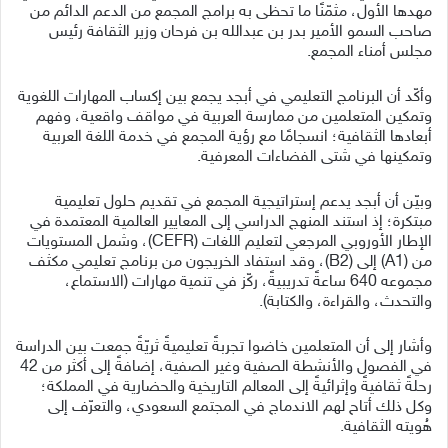
مهدها الأول، مثمّنًا ما تحظى به برامج المجمع من الدعم الدائم من
صاحب السمو الأمير بدر بن عبدالله بن فرحان وزير الثقافة رئيس
مجلس أمناء المجمع.
وأكّد أن البرنامج التعليمي في أبجد يجمع بين إكساب المهارات اللغوية
وتمكين المتعلمين من ممارسة العربية في مواقف واقعية، وفهم
أبعادها الثقافية؛ انسجامًا مع رؤية المجمع في خدمة اللغة العربية
وتمكينها في شتى الفضاءات المعرفية.
وبيّن أن أبجد يدعم إستراتيجية المجمع في تقديم حلول تعليمية
مبتكرة؛ إذ استند المنهج الدراسي إلى المعايير العالمية المعتمدة في
الإطار الأوروبي المرجعي لتعليم اللغات (CEFR)، وشمل المستويات
من (A1) إلى (B2)، وقد استفاد الخريجون من برنامج تعليمي مكثف
مجموعه 640 ساعةً تدريبيةً، ركّز في تنمية مهارات (الاستماع،
والتحدث، والقراءة، والكتابة).
وأشار إلى أن المتعلمين خاضوا تجربةً تعليميةً ثريّةً جمعت بين الدراسة
في الفصول والأنشطة الصفية وغير الصفية، إضافةً إلى أكثر من 42
رحلةً ثقافيةً وإثرائيةً إلى المعالم التاريخية والحضارية في المملكة؛
وكل ذلك أتاح لهم الاندماج في المجتمع السعودي، والتعرّف إلى
هُويته الثقافية.