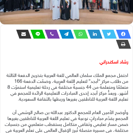
رشاد اسكندراني
احتفل مجمع الملك سلمان العالمي للغة العربية بتخريج الدفعة الثالثة
من طلاب مركز “أبجد” لتعليم اللغة العربية، وضمّت الدفعة 166
متعلمًا ومتعلمةً من 44 جنسيةً مختلفةً في رحلة تعليمية استمرّت 8
أشهر، ويعدُّ مركز أبجد إحدى المبادرات التعليمية الرائدة للمجمع في
تعليم اللغة العربية للناطقين بغيرها وربطها بالثقافة السعودية.
وأوضح الأمين العام للمجمع الدكتور عبدالله بن صالح الوشمي أن
المجمع يقدّم مبادراتٍ نوعيةً في تعليم اللغة العربية للناطقين بغيرها
ضمن مسار تعليمي وثقافي متكامل يستقطب متعلمين من جنسيات
مختلفة، في مسيرة متصلة تُبرز الإقبال العالمي على تعلُّم العربية في