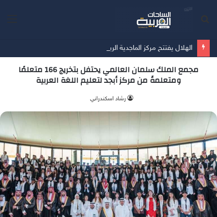
بحث
الق
عن
الهلال يفتتح مركز الماجدية الرياضي.. مقرًا جديدًا للفريق الأول
مجمع الملك سلمان العالمي يحتفل بتخريج 166 متعلمًا
ومتعلمةً من مركز أبجد لتعليم اللغة العربية
‫رشاد اسكندراني