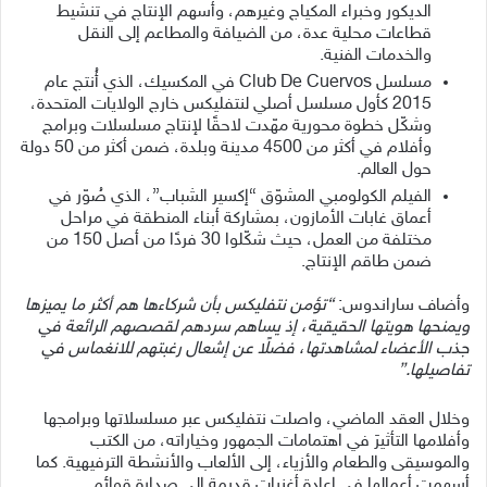
الديكور وخبراء المكياج وغيرهم، وأسهم الإنتاج في تنشيط
قطاعات محلية عدة، من الضيافة والمطاعم إلى النقل
والخدمات الفنية.
مسلسل Club De Cuervos في المكسيك، الذي أُنتج عام
2015 كأول مسلسل أصلي لنتفليكس خارج الولايات المتحدة،
وشكّل خطوة محورية مهّدت لاحقًا لإنتاج مسلسلات وبرامج
وأفلام في أكثر من 4500 مدينة وبلدة، ضمن أكثر من 50 دولة
حول العالم.
الفيلم الكولومبي المشوّق “إكسير الشباب”، الذي صُوّر في
أعماق غابات الأمازون، بمشاركة أبناء المنطقة في مراحل
مختلفة من العمل، حيث شكّلوا 30 فردًا من أصل 150 من
ضمن طاقم الإنتاج.
وأضاف ساراندوس:
“تؤمن نتفليكس بأن شركاءها هم أكثر ما يميزها
ويمنحها هويتها الحقيقية، إذ يساهم سردهم لقصصهم الرائعة في
جذب الأعضاء لمشاهدتها، فضلًا عن إشعال رغبتهم للانغماس في
تفاصيلها.”
وخلال العقد الماضي، واصلت نتفليكس عبر مسلسلاتها وبرامجها
وأفلامها التأثيرَ في اهتمامات الجمهور وخياراته، من الكتب
والموسيقى والطعام والأزياء، إلى الألعاب والأنشطة الترفيهية. كما
أسهمت أعمالها في إعادة أغنيات قديمة إلى صدارة قوائم