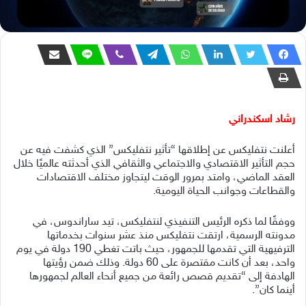
رشاد اسكندراني
أعلنت نتفليكس عن إطلاقها “تأثير نتفليكس” الذي كشفت فيه عن
حجم التأثير الاقتصادي والاجتماعي والثقافي الذي أحدثته عالميًا خلال
العقد الماضي، وامتد بمرور الوقت ليتجاوز مختلف الاقتصادات
والقطاعات وجوانب الحياة اليومية.
ووفقًا لما ذكره الرئيس التنفيذي لنتفليكس، تيد ساراندوس، في
مدونته الرسمية، ارتقت نتفليكس منذ عشر سنوات بخدماتها
الترفيهية التي تقدمها للجمهور، حيث باتت تغطي 190 دولة في يوم
واحد، بعد أن كانت مقتصرة على 60 دولة. وذلك ضمن رؤيتها
الهادفة إلى “تقديم قصص رائعة من جميع أنحاء العالم لجمهورها
أينما كان”.