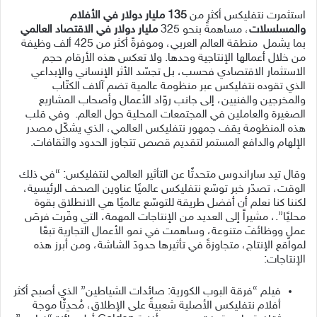
استثمرت نتفليكس أكثر من
135 مليار دولار في الأفلام
والمسلسلات
، مساهمةً بنحو 325
مليار دولار في الاقتصاد العالمي
بما يشمل
منطقة العالم العربي، وموفرةً أكثر من 425 ألف وظيفة
من خلال أعمالها الإنتاجية وحدها. ولا تعكس هذه الأرقام حجم
الاستثمار الاقتصادي فحسب، بل تجسّد الأثر الإنساني والإبداعي
الذي تقوده نتفليكس عبر منظومة عالمية تضم آلاف الكتّاب
والمخرجين والفنيين، إلى جانب روّاد الأعمال وأصحاب المشاريع
الصغيرة والعاملين في المجتمعات المحلية حول العالم. وفي قلب
هذه المنظومة يقف جمهور نتفليكس العالمي، الذي يشكّل مصدر
الإلهام والدافع المستمر لتقديم قصص تتجاوز الحدود والثقافات.
وقال تيد ساراندوس متحدثًا عن التأثير العالمي لنتفليكس: “في ذلك
الوقت، تصدّر خبر توسّع نتفليكس عالميًا عناوين الصحف الرئيسية،
لكننا كنا نعلم أن أفضل طريقة للتوسّع عالميًا هي الانطلاق بقوة
محليًا”.، مشيراً إلى العديد من الإنتاجات المهمة، التي وفّرت فرصَ
عملٍ ووظائفَ متنوعة، وساهمت في نمو الأعمال التجارية تبعًا
لمواقع الإنتاج، متجاوزةً في تأثيرها حدودَ الشاشة، ومن أبرز هذه
الإنتاجات:
فيلم “فرقة البوب الكورية: صائدات الشياطين” الذي أصبح أكثر
أفلام نتفليكس الأصلية شعبيةً على الإطلاق، مُحدِثًا موجة