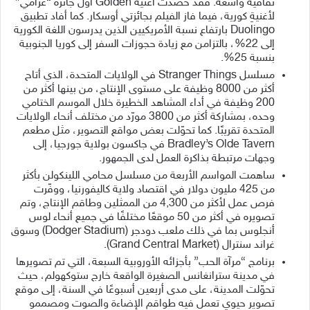
ثقافية واسعة. فقد حصدت أغنية Golden أول جائزة “غرامي”
لأغنيةِ كورية، فيما فاز الفيلم بجائزتي أوسكار. كما أفاد تطبيق
Duolingo بارتفاع نسبة الأمريكيين الذين يدرسون اللغة الكورية
إلى 22%، بالتزامن مع زيادة حجوزات السفر إلى كوريا الجنوبية
بنسبة 25%.
مسلسل Stranger Things في الولايات المتحدة، الذي أتاح
أكثر من 8000 وظيفة على مستوى الإنتاج، من بينها أكثر من
200 وظيفة في أداء المشاهد الخطيرة خلال الموسم الختامي
وحده، بمشاركة أكثر من 3800 مورّد من مختلف أنحاء الولايات
المتحدة تقريبًا. كما تحوّلت بعض مواقع التصوير، مثل مطعم
Bradley’s Olde Tavern في جاكسون بولاية جورجيا، إلى
وجهات مرتبطة بذاكرة العمل لدى الجمهور.
ساهمت المواسم الأربعة من مسلسل محامي اللينكولن بأكثر
من 425 مليون دولار في اقتصاد ولاية كاليفورنيا، ووفّرت
فرص عمل لأكثر من 4,300 من الممثلين وطاقم الإنتاج، وتم
تصويره في أكثر من 50 موقعًا مختلفًا في جميع أنحاء لوس
أنجلوس بما في ذلك ملعب دودجر (Dodger Stadium) وسوق
غراند سنترال (Grand Central Market).
برنامج “مرآة الحب” بأجزائه الأوروبية السبعة، التي تم تصويرها
في مدينة سترانغانس الصغيرة الواقعة خارج ستوكهولم، حيث
تحوّلت المدينة، على مدى أربعين أسبوعًا في السنة، إلى موقع
تصوير حيوي تعمل فيه طواقم الإضاءة والصوت ومصممو