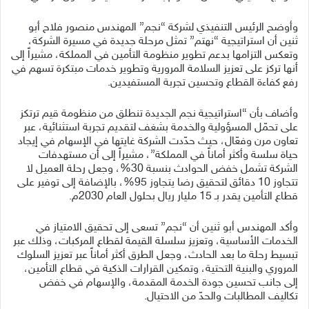
وأوضح الرئيس التنفيذي لشركة “نجم” المهندس منصور فلاح أبو
ثنين أن استراتيجية “نهتم” تمثل مرحلة جديدة في مسيرة الشركة،
وتعكس التزامها بدعم تطوير منظومة التأمين في المملكة، مشيراً إلى
أنها تركز على تعزيز السلامة المرورية وتطوير خدمات مبتكرة تسهم في
رفع كفاءة القطاع وتحسين تجربة المستفيدين.
وأضاف بأن “استراتيجية نجم الجديدة تنطلق من منظومة قيم ترتكز
على تحمّل المسؤولية والخدمة بشغف لتقديم تجربة استثنائية، عبر
تعاون مرن وفعّال، حيث حدّدت الشركة غايتها في الإسهام في إيجاد
حياة سلسة وأكثر أماناً في المملكة”، مشيراً إلى أن مستهدفات
الشركة تشمل خفض الحوادث بنسبة 30%، وجعل رحلة العميل لا
تتجاوز 10 دقائق لتحقيق رضا يتجاوز 95%، بالإضافة إلى توفير على
قطاع التأمين يقدر بـ 15 مليار ريال بحلول العام 2030م.
وأكد المهندس أبو ثنين أن “نجم” تسعى إلى تحقيق الامتياز في
الخدمات الأساسية، وتعزيز سلسلة القيمة لقطاع المركبات، وذلك عبر
تبسيط رحلة ما بعد الحادث، وجعل الطرق أكثر أماناً عبر تعزيز السلوك
المروري والبنية التحتية، وتمكين القرارات الذكية في قطاع التأمين،
إلى جانب تحسين جودة الخدمة المقدمة، والإسهام في خفض
تكاليف المطالبات والحدّ من الاحتيال.