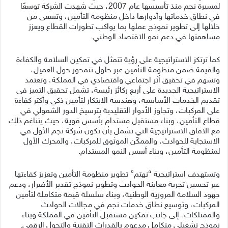
لمسيرة نجم منذ تأسيسها عام 2007، حيث شهدت الشركة توسعًا
في نطاق خدماتها وأدوارها داخل منظومة التأمين، وتسعى من
خلالها إلى تطوير نموذج عملها بما يواكب تطورات القطاع ويعزز
مساهمتها في دعم نمو الاقتصاد الوطني.
كما ترتكز الاستراتيجية على رؤية تتمثل في تمكين السلامة والكفاءة
والقيمة ضمن منظومة التأمين عبر حلول تتمحور حول العميل،
وتسهم في تحقيق أثر اجتماعي واقتصادي في المملكة، وتعتمد
الاستراتيجية الجديدة على أربع ركائز رئيسة، تشمل تحقيق التميز في
تقديم الخدمات الأساسية، وهندسة الابتكار لتأمين ذكي وأكثر كفاءة
على المركبات، وتجاوز الأدوار التقليدية بترسيخ الدور الشمولي في
قطاع التأمين، وبناء مستقبل مستدام بأسس قوية، حيث يتناغم ذلك
مع الآفاق الاستراتيجية التي تشمل بأن تكون شركة نجم الأول في
الاستجابة للحوادث، والممكّن الموثوق للمركبات، والمحرك الأول
لمنظومة التأمين، وبناء أسس النمو المستدام.
وتستهدف استراتيجية “نهتم” تطوير منظومة التأمين وتعزيز كفاءتها
عبر تحسين تجربة معاينة الحوادث وتطوير نموذج تقدير الأضرار، ودعم
جهود السلامة المرورية الوطنية، وبناء سلسلة قيمة متكاملة لتأمين
المركبات، وتوسيع نطاق خدمات نجم في مجالات الحوادث
والممتلكات، إلى جانب تمكين مستقبل التأمين في المملكة وبناء
نموذج تشغيلي متكامل مدعوم بالقدرات التقنية والتحول الرقمي.