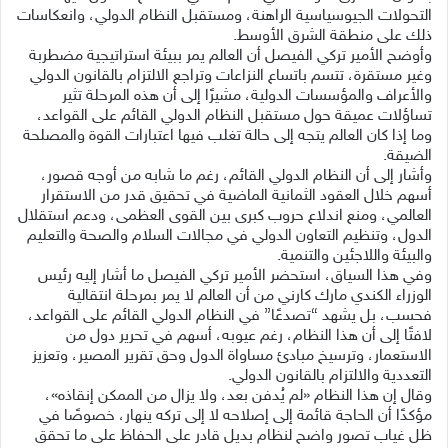
التحولات الجيوسياسية الراهنة، ومستقبل النظام الدولي، وانعكاسات
ذلك على منطقة الشرق الأوسط.
وأوضح الأمير تركي الفيصل أن العالم يمر ببيئة استراتيجية مضطربة
وغير مستقرة، تتسم باتساع النزاعات وتراجع الالتزام بالقانون الدولي
والأعراف والمؤسسات الدولية، مشيرًا إلى أن هذه المرحلة تثير
تساؤلات عميقة حول مستقبل النظام الدولي القائم على القواعد،
وما إذا كان العالم يتجه إلى حالة تغلب فيها اعتبارات القوة والمصلحة
الضيقة.
وأشار إلى أن النظام الدولي القائم، رغم ما شابه من أوجه قصور،
أسهم خلال العقود الثمانية الماضية في تحقيق قدر من الاستقرار
العالمي، ومنع اندلاع حروب كبرى بين القوى العظمى، ودعم استقلال
الدول، وتنظيم التعاون الدولي في مجالات السلام والصحة والتعليم
والبيئة واللاجئين والتنمية.
وفي هذا السياق، استحضر الأمير تركي الفيصل ما أشار إليه رئيس
الوزراء الكندي مارك كارني من أن العالم لا يمر بمرحلة انتقالية
فحسب، بل يشهد “تصدعًا” في النظام الدولي القائم على القواعد،
لافتًا إلى أن هذا النظام، رغم عيوبه، أسهم في تحرير دول من
الاستعمار، وترسيخ مبادئ مساواة الدول وحق تقرير المصير، وتعزيز
التعددية والالتزام بالقانون الدولي.
وقال إن هذا النظام «لم يُدفن بعد، ولا يزال من الممكن إنقاذه»،
مؤكدًا أن الحاجة قائمة إلى إصلاحه لا إلى تركه ينهار، خصوصًا في
ظل غياب تصور واضح لنظام بديل قادر على الحفاظ على ما تحقق