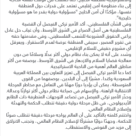
والاستراتيجية لمنطقة الخليج، كما كشفت في الوقت نفسه الحاجة
إلى بناء منظومة أمن إقليمي تعتمد على قدرات دول المنطقة
نفسها، مؤكدًا أن أمن الخليج “مسؤولية دولية بقدر ما هو مسؤولية
خليجية”.
وفي الشأن الفلسطيني، أكد الأمير تركي الفيصل أن القضية
الفلسطينية هي أصل الصراع في الشرق الأوسط، وأن غياب حل عادل
يراعي الحقوق المشروعة للشعب الفلسطيني، وفي مقدمتها حقه
في تقرير المصير، سيبقي المنطقة عرضة لعدم الاستقرار، ويعرقل
أي مشروع حقيقي للسلام الإقليمي.
وشدد على أنه لا يمكن بناء نظام دولي أكثر عدلًا وسلامًا من دون
معالجة قضايا السلام والازدهار في الشرق الأوسط، بوصفه من أكثر
مناطق العالم أهمية من الناحية الاستراتيجية.
كما دعا الأمير تركي الفيصل إلى تعزيز التعاون بين المملكة العربية
السعودية وكندا، مشيرًا إلى أن البلدين، بوصفهما من القوى
المتوسطة، يمكن أن يؤديا دورًا مهمًا في التعامل مع مخاطر المرحلة
الانتقالية الراهنة، والإسهام في صياغة نظام دولي أكثر توازنًا وعدالة.
وحذّر الأمير تركي الفيصل من تصاعد التوجهات المتطرفة ذات الطابع
الأيديولوجي، في ظل مرحلة دولية دقيقة تتطلب الحكمة والتهدئة
وإصلاح النظام العالمي.
واختتم كلمته بالتأكيد على أن العالم يواجه مرحلة دقيقة تتطلب صوتًا
للحكمة، وجهدًا دوليًا مشتركًا لإصلاح النظام العالمي، وتجنب الانزلاق
إلى مزيد من الفوضى والاستقطاب.