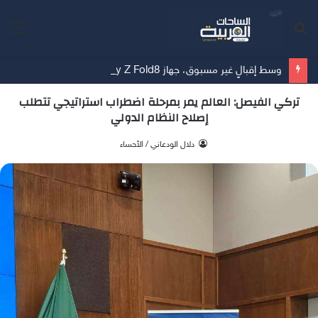
بحث
الق
عن
وسط إقبالٍ غير مسبوق، جهاز Galaxy Z Fold8 من سامسونج يحطم الأرقام القياسية للطلبات المسبقة
تركي الفيصل: العالم يمر بمرحلة اضطراب استراتيجي تتطلب
إصلاح النظام الدولي
‫ دلال الودعاني / الأحساء