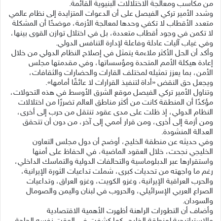
من مكاسب ومعالجة الاختلالات البنيوية القائمة.
وشدد الأمير تركي الفيصل على أن الدعوات المتزايدة إلى نظام عالمي
متعدد الأقطاب لا تكفي وحدها لمعالجة الأزمة، موضحًا أن المشكلة
لا تكمن في وجود أقطاب متعددة، بل في اختلال توازن القوى بينها،
وفي غياب آليات عادلة وفاعلة لإدارة التنافس الدولي.
وأكد أن الحل الأكثر ملاءمة يتمثل في إصلاح النظام الدولي من خلال
إعادة هيكلة الأمم المتحدة ومؤسساتها، وفي مقدمتها مجلس
الأمن، بما يعزز تمثيله لمختلف القارات والحضارات والثقافات،
ويجعل حق النقض «أداة لتنفيذ القرارات لا عائقًا أمامها».
وتناول الأمير تركي الفيصل موقع الشرق الأوسط في هذه التحولات،
مؤكدًا أن المنطقة كانت من أكثر مناطق العالم تضررًا من اختلالات
النظام الدولي، إذ ظلت على مدى عقود تنتقل من حرب إلى أخرى،
ومن أزمة إلى أخرى، ومن قرار أممي إلى آخر، من دون أن تتحقق
العدالة المنشودة.
وفي حديثه عن منطقة الخليج، أوضح أن دول مجلس التعاون
الخليجي نجحت، خلال العقود الماضية، في الحفاظ على أمنها
واستقرارها عبر الدبلوماسية والتحالفات الدولية والتماسك الداخلي،
رغم ما واجهته من تحديات كبرى، شملت تداعيات الثورة الإيرانية،
والحرب العراقية الإيرانية، وغزو الكويت، وغزو العراق، وتداعيات
الصراع العربي الإسرائيلي، والحروب في لبنان واليمن والصومال
والسودان.
وأضاف أن التطورات الراهنة أظهرت الأهمية الاقتصادية