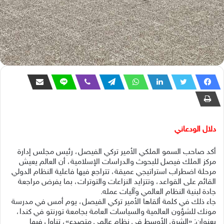
دلال الودعاني
أكد صاحب السمو الملكي الأمير تركي الفيصل، رئيس مجلس إدارة
مركز الملك فيصل للبحوث والدراسات الإسلامية، أن العالم يعيش
مرحلة اضطراب استراتيجي عميقة، تتراجع فيها فاعلية النظام الدولي
القائم على القواعد، وتتزايد النزاعات والتوترات، بما يفرض مراجعة
جادة لبنية النظام العالمي وآليات عمله.
جاء ذلك في كلمة ألقاها الأمير تركي الفيصل، يوم أمس في مدرسة
مونك للشؤون العالمية والسياسات العامة بجامعة تورنتو في كندا،
بعنوان: «الشرق الأوسط في نظام عالمي متصدع»، تناول فيها