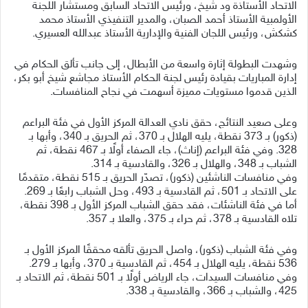
الاتحاد الأستاذة ود شيخ، ورئيس الاتحاد السابق ومستشار اللجنة
الأولمبية الأستاذ أحمد الصبان، والمدير التنفيذي الأستاذ محمد
كشكش، ورئيس اللجان الفنية والإدارية الأستاذ عبدالله العسيري.
وشهدت البطولة إثارة واسعة من الأبطال، إلى جانب تألق الحكام في
إدارة المباريات بقيادة رئيس لجنة الحكام الأستاذ مجاشع شيخ أبو بكر،
الذين قدموا مستويات مميزة أسهمت في نجاح المنافسات.
وعلى صعيد النتائج، حقق نادي العدالة المركز الأول في فئة البراعم
(ذكور) بـ 373 نقطة، يليه الهلال بـ 370، ثم الحريق بـ 340، وأبها بـ
328. وفي فئة البراعم (إناث)، جاء الصفاء أولًا بـ 467 نقطة، ثم
الشباب بـ 348، والهلال بـ 326، والقادسية بـ 314.
وفي منافسات الناشئين (ذكور)، تصدّر الحريق بـ 515 نقطة، متقدمًا
على الاتحاد بـ 501، ثم القادسية بـ 493، وحل الشباب رابعًا بـ 269.
أما في فئة الناشئات، فقد حقق الشباب المركز الأول بـ 398 نقطة،
تلاه القادسية بـ 378، ثم حراء بـ 375، والعلا بـ 357.
وفي فئة الشباب (ذكور)، واصل الحريق تألقه محققًا المركز الأول بـ
536 نقطة، يليه الهلال بـ 454، ثم القادسية بـ 370، وأبها بـ 279.
وفي منافسات السيدات، جاء الرياض أولًا بـ 501 نقطة، ثم الاتحاد بـ
425، والشباب بـ 366، والقادسية بـ 338.