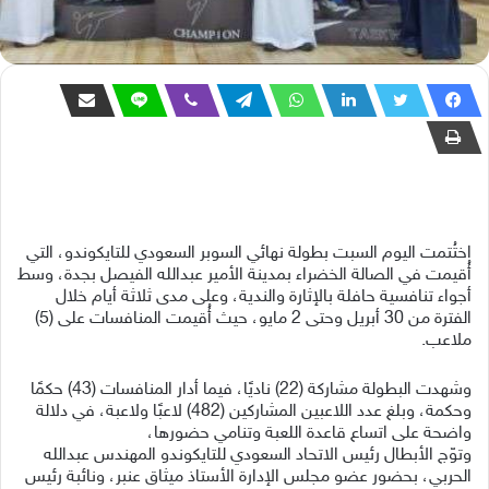
اختُتمت اليوم السبت بطولة نهائي السوبر السعودي للتايكوندو، التي
أُقيمت في الصالة الخضراء بمدينة الأمير عبدالله الفيصل بجدة، وسط
أجواء تنافسية حافلة بالإثارة والندية، وعلى مدى ثلاثة أيام خلال
الفترة من 30 أبريل وحتى 2 مايو، حيث أُقيمت المنافسات على (5)
ملاعب.
وشهدت البطولة مشاركة (22) ناديًا، فيما أدار المنافسات (43) حكمًا
وحكمة، وبلغ عدد اللاعبين المشاركين (482) لاعبًا ولاعبة، في دلالة
واضحة على اتساع قاعدة اللعبة وتنامي حضورها،
وتوّج الأبطال رئيس الاتحاد السعودي للتايكوندو المهندس عبدالله
الحربي، بحضور عضو مجلس الإدارة الأستاذ ميثاق عنبر، ونائبة رئيس