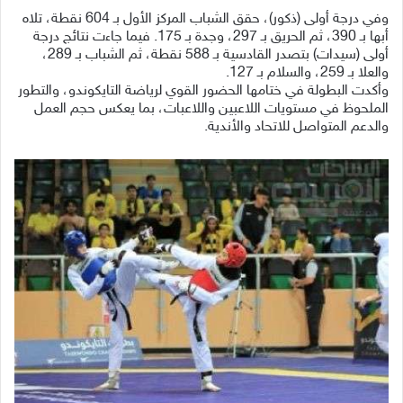
وفي درجة أولى (ذكور)، حقق الشباب المركز الأول بـ 604 نقطة، تلاه
أبها بـ 390، ثم الحريق بـ 297، وجدة بـ 175. فيما جاءت نتائج درجة
أولى (سيدات) بتصدر القادسية بـ 588 نقطة، ثم الشباب بـ 289،
والعلا بـ 259، والسلام بـ 127.
وأكدت البطولة في ختامها الحضور القوي لرياضة التايكوندو، والتطور
الملحوظ في مستويات اللاعبين واللاعبات، بما يعكس حجم العمل
والدعم المتواصل للاتحاد والأندية.