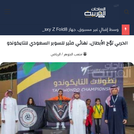
بحث
الق
عن
وسط إقبالٍ غير مسبوق، جهاز Galaxy Z Fold8 من سامسونج يحطم الأرقام القياسية للطلبات المسبقة
الحربي توّج الأبطال.. نهائي مثير للسوبر السعودي للتايكوندو
متعب الجوهر / الرياض