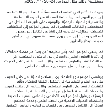
مستقبلية” وذلك خلال المدة من 24- 26 /11/ 2025م.
ويهدف المؤتمر الذي تنظمه الجامعة ممثلةً بكلية العلوم الاجتماعية
إلى تعزيز الفهم العميق للعلاقة المتبادلة بين العلوم الاجتماعية
والإنسانية والتقنيات الرقميّة، والوقوف على تأثير هذا التداخل في
المجتمعات والثقافات المعاصرة، كما يسعى المؤتمر إلى استكشاف
التحديات الأخلاقية القانونية التي تنشأ عن التكامل بين هذين
المجالين، وصولًا إلى تطوير رؤى مستقبلية تسهم في فتح آفاق
جديدة للابتكار والتطوير.
كما يسعى المؤتمر، الذي يأتي تنظيمه “عن بعد” عبر منصة Webex،
إلى تعزيز التعاون العلمي والمعرفي بين الباحثين والمختصين في
مجالات التقنية والعلوم الاجتماعية والإنسانية، بما يتيح تبادل الخبرات
وبناء جسور من التواصل تسهم في دعم البحث العلمي .
ويناقش المؤتمر تنوع العلاقة بين الإنسان والتقنيّة، من خلال التعرف
على دور العلوم الاجتماعية في تشكيل التقنيّة الرقميّة، وتأثير
التقنيات الرقميّة على العلوم الاجتماعية والإنسانية، إلى جانب الفرص
والتحديات المرتبطة بالتفاعل بين العلوم الاجتماعية والتقنيات
الرقميّة، ويتناول المؤتمر البعد الأخلاقي والثقافي للتقنيات الحديثة،
واستخدام التقنيات الرقمية في البحث العلمي وخدمة المجتمع،
إضافةً إلى التكامل المعرفي بين القطاعات العامة والخاصة؛ لتحقيق