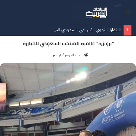
بحث
الق
عن
الاتفاق النووي الأمريكي-السعودي المكاسب والتحديات الاستراتيجية بقلم د. فاتن فريد الدوسري
“برونزية” عالمية للمنتخب السعودي للمبارزة
متعب الجوهر / الرياض