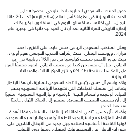
حقق المنتخب السعودي للمبارزة، انجاز تاريخي، بحصوله على
الميدالية البرونزية في بطولة كأس العالم (سلاح الإبيه) تحت 20 عامًا
للرجال، التي اختتمت منافساتها اليوم في السلفادور، ليكرر بذلك
إنجازه التاريخي للمرة الثانية بعد أن نال الميدالية ذاتها في نيجيريا عام
2024.
ومثّل المنتخب السعودي الرباعي حسن عابد، علي الفزيع، أحمد
هزازي، ويوسف البنعلي، تحت إشراف المدرب الفرنسي هوغ أوبري،
حيث تجاوز الأخضر منتخب كولومبيا في دور الـ16، وتايبيه في ربع
النهائي، قبل أن يخسر من كندا في نصف النهائي، ليعود محققًا الفوز
على المكسيك بنتيجة (45-24) وينتزع المركز الثالث والميدالية
البرونزية.
وأكد واسم آل حسن، رئيس الاتحاد السعودي للمبارزة، أن هذا الإنجاز
يضاف إلى سلسلة النجاحات التي تشهدها الرياضة السعودية بدعم
القيادة الرشيدة واهتمام اللجنة الأولمبية والبارالمبية السعودية، مشيرًا
إلى أن تصنيف المنتخب السعودي سيقفز إلى المراكز الأولى عالميًا
بعد هذا المنجز.
وأضاف آل حسن: “نولي اهتمامًا كبيرًا بالفئات السنية، وفقا لأهداف
الاتحاد المتزامنة مع استراتيجية اللجنة الأولمبية والبارالمبية السعودية،
كونها القاعدة الأساسية لصناعة جيل جديد من الأبطال القادرين على
رفع راية الوطن في الاستحقاقات المقبلة، ومنها دورة الألعاب