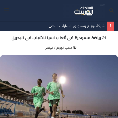
بحث
الق
عن
شركة توزيع وتسويق السيارات المحدودة تسلّط الضوء على سيارة HAVAL V7 موديل 2027 ضمن عرض الأصفار الثلاثة
21 رياضة سعودية في ألعاب اسيا للشباب في البحرين
متعب الجوهر / الرياض