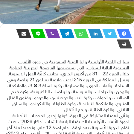
تشارك اللجنة الأولمبية والبارالمبية السعودية في دورة الألعاب
الاسيوية الثالثة للشباب، التي تستضيفها العاصمة البحرينية المنامة
خلال الفترة 22 – 31 من أكتوبر الجاري، بجانب كافّة الدول الاسيوية.
ويمثل المملكة في الدورة 215 لاعب ولاعبة يمثلون 21 رياضة وهي:
السباحة، وألعاب القوى، والمصارعة، وكرة السلة 3 ✖ 3، والملاكمة،
والهجن، والدراجات، والفروسية، والرياضات الالكترونية، وكرة قدم
الصالات، والجولف، وكرة اليد، والجوجيتسو، والجودو، وفنون القتال
المتنوع، والملاكمة التايلندية، وكرة الطاولة، والتايكوندو، والسباق
الثلاثي، والكرة الطائرة، ورفع الأثقال.
وتأتي أهمية المشاركة في الدورة، كونها إحدى المحطات التأهيلية
لدورة الألعاب الأولمبية الصيفية الرابعة للشباب “داكار 2026″، حيث
تقام الدورة الأسيوية، بعد توقف دام لمدة 12 عام، وتحديداً منذ آخر