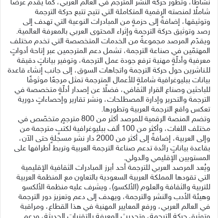
نشاطًا، وتطور حركة النشر المترجم في العالم العربي، كما يقدّم عرضًا
شاملًا لمنصته الرقمية المتكاملة التي تتيح تتبع حركة الترجمة
وتوثيقها، إضافةً إلى حزمةٍ من المبادرات النوعية التي تهدف إلى
رصد وتوثيق حركة الترجمة وإثراء المحتوى العربي بالمعرفة العالمية.
ويقدّم المرصد مجموعةً من الخدمات المتخصصة التي تخدم مختلف
المهتمّين في صناعة الترجمة، تشمل دعم المترجمين عبر إتاحة أدواتٍ
معرفية وأدلّةٍ مهنية ترفع جودة عمل الترجمة، وتوفير بياناتٍ دقيقة
للـناشرين حول حركة الترجمة واتجاهات السوق، إلى جانب إنشاء قاعدة
بيانات ببليوغرافية شاملةٍ للأعمال المترجمة تمثل مرجعًا موثوقًا
للباحثين وصناع القرار الثقافي، فضلًا عن إصدار أدلّةٍ متخصصة في
الترجمة والتحرير وإدارة المصطلحات، ونشر تقارير وإحصاءاتٍ دورية
تعكس واقع الترجمة العربية وتطورها.
وتضم المنصة الرقمية للمرصد أكثر من 800 مترجمٍ متخصّص في
مختلف اللغات، وأكثر من 100 ألف ببليوغرافية لكتبٍ مترجمة من
وإلى العربية، إضافةً إلى أكثر من 2000 دار نشر مسجلةٍ حتى الآن،
بقاعدة بياناتٍ رائدة تدعم صناعة الترجمة العربية وتربط أطرافها على
المستويين الإقليمي والدولي.
ويُعد المرصد العربي للترجمة أحد أبرز المبادرات الثقافية الإقليمية
التي تقودها المملكة العربية السعودية بالتعاون مع المنظمة العربية
للتربية والثقافة والعلوم (الألكسو)، ويشرف عليه منظمة الألكسو
وهيئة الأدب والنشر والترجمة، ويهدف إلى دعم وتعزيز دور الترجمة
في العالم العربي، ورفع المعايير المهنية في هذا القطاع، ومراقبة
وتوثيق حركة الترجمة، وتحديث المعرفة بالتقنيات الحديثة، ودعم