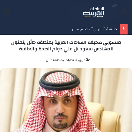
بحث
الق
عن
جمعية "أسرتي" تختتم مشروع "سنة أولى وثانية زواج" مستهدفةً 953 مستفيداً في المدينة المنورة
منسوبي صحيفه الساحات العربية بمنطقه حائل يتمنون
للمهندس سعود آل علي دوام الصحة والعافية
فريق التغطيات بمنطقة حائل