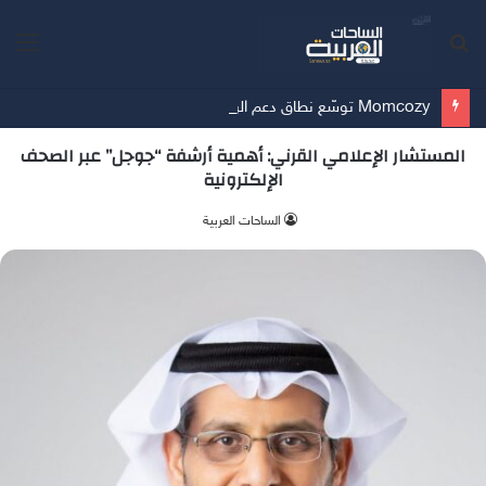
بحث
الق
عن
Momcozy توسّع نطاق دعم الرضاعة الطبيعية في الشرق الأوسط
المستشار الإعلامي القرني: أهمية أرشفة “جوجل” عبر الصحف
الإلكترونية
الساحات العربية