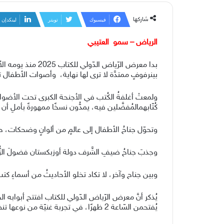
شاركها
فيسبوك
تويتر
لينكدإن
الرياض – سمو العتيبي
بدا
معرض
الرّياض
الدّولي
للكتاب
2025
منذ
يومه
الأ
بين
رفوفٍ
ممتدَّة
لا
ترى
لها
نهاية،
وأصوات
الأطفال
ت
ولمعتْ
أغلفةُ
الكُتب
في
الأجنحة
الكبرى
تحت
الأضوا
كُتّابهم
المُفضَّلين
فيه،
يمدُّون
نسخًا
ممهورةً
بأملِ
أن
وتحوّل
جناحُ
الأطفال
إلى
عالمٍ
من
ألوانٍ
وضحكات،
ح
وجذبَ
جناحُ
ضيفِ
الشَّرف
دولة
أوزبكستان
فضولَ
الزّ
وبين
جناح
وآخر،
لا
تكاد
تخلو
الأحاديثُ
من
أسماءِ
كتب
يُذكر
أنَّ
معرض
الرّياض
الدّولي
للكتاب
افتتح
أبوابه
ال
يُفتح
من
السّاعة
2
ظهرًا،
في
تجربة
غنيّة
من
نوعها
تن