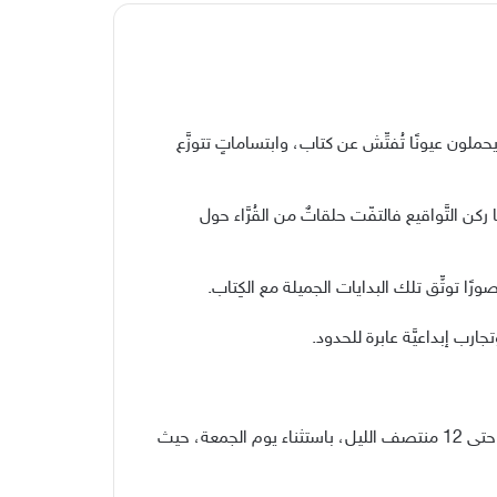
حملون
عيونًا
تُفتِّش
عن
كتاب،
وابتساماتٍ
تتوزَّع
ا
ركن
التَّواقيع
فالتفّت
حلقاتٌ
من
القُرَّاء
حول
ورًا
توثِّق
تلك
البدايات
الجميلة
مع
الكِتاب
.
تجارب
إبداعيَّة
عابرة
للحدود
.
حتى
12
منتصف
الليل،
باستثناء
يوم
الجمعة،
حيث