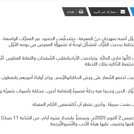
مشاركة عبر البريد
طباعة
وَّل
أشبه
بمهرجانٍ
حيّ
للمعرفة،
حيث
تدفَّقت
الحشود
عبر
الممرَّات
الواسعة،
ي
ختلط
بحديث
القُرَّاء،
لتتشكَّل
لوحةٌ
لا
تشبه
إلَّا
المعرض
في
يومه
الأوَّل
.
ء
كأنَّها
تنادي
المارَّة،
وتزاحمت
الأيادي
لتقليبِ
الصَّفحاتِ
والتقاط
العناوين
.
أمَّ
تحتفظ
الذَّاكرة
بتلك
اللحظة
.
يث
اجتمع
الصِّغار
على
ورش
الحكايات
والرَّسم،
وراح
أولياءُ
أمورهم
يلتقطون
ص
ُوَّار،
الذين
وجدوا
فيه
رحلةً
قصيرةً
إلى
ثقافة
أخرى،
محمّلة
بأصوات
شعريَّة
و
نفدت
سريعًا،
وأخرى
تنتظر
أن
تُكتَشف
في
الأيّام
المقبلة
.
خميس
2
أكتوبر
2025
م،
ويستمرُّ
على
مدار
عشرة
أيام،
من
السّاعة
11
صباحًا
ظمها
وتشرف
عليها
هيئةُ
الأدب
والنَّشر
والتَّرجمة
.