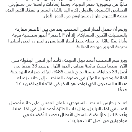
حاليًا في جمهورية مصر العربية، وسط إشادات واسعة من مسؤولي
الاتحادين الآسيوي والدولي لكرة اليد بالأداء المميز والعطاء الكبير الذي
قدمه اللاعبون طوال مشوارهم في الدور الأول.
ورغم أن معدل أعمار لاعبي المنتخب يعد من بين الأصغر مقارنة
بالمنتخبات الأخرى المشاركة، إلا أن “الأخضر” أظهر شخصية قوية
وأداءً فنيًا عاليًا، ما جعله محط أنظار المتابعين والخبراء، الذين أشادوا
بحيوية الفريق وروحه القتالية.
وبرز نجم المنتخب أحمد نبيل العبيدي كأحد أبرز لاعبي البطولة حتى
الآن، بعدما تصدّر قائمة هدافي الدور الأول برصيد 33 هدفًا من
أصل 39 محاولة، بنسبة نجاح بلغت 85%، ليؤكد قدراته التهديفية
الفائقة وحضوره المؤثر في صفوف المنتخب، إلى جانب زميله
عبدالله السعدون الذي تواجد هو الآخر في قائمة الهدافين بـ 17
هدفًا.
كما حاز حارس المنتخب السعودي سلمان المعيني على جائزة أفضل
لاعب في لقاء البرازيل، ونال ذات الجائزة أحمد نبيل في لقاء غينيا،
ويُعد ذلك إنجازًا يضاف لسجل الأبطال بحصد الأفضلية في
مواجهتين من أصل ثلاث مباريات.