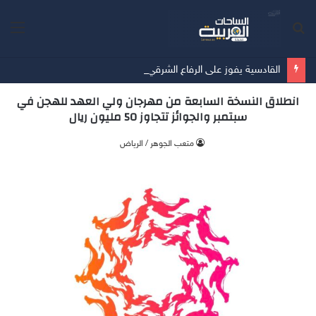
بحث
الق
عن
القادسية يفوز على الرفاع الشرقي بسداسية في آخر مبارياته الودية قُبيل انطلاق الدوري
انطلاق النسخة السابعة من مهرجان ولي العهد للهجن في
سبتمبر والجوائز تتجاوز 50 مليون ريال
متعب الجوهر / الرياض