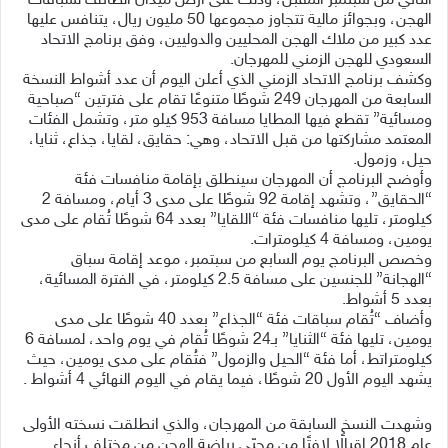
الثاني من سبتمبر المقبل، وذلك على أرض ميدان الطائف لسباقات
الهجن، وبجوائز مالية تتجاوز مجموعها 50 مليون ريال، يتنافس عليها
عدد كبير من ملاك الهجن المحليين والدوليين، وفق برنامج الاتحاد
السعودي للهجن الزمني للمهرجان.
وكشف برنامج الاتحاد الزمني الذي أعلن اليوم أن عدد أشواط النسخة
السابعة من المهرجان 249 شوطًا متنوعًا تقام على فترتين “صباحية
ومسائية” تقطع فيها المطايا مسافة 953 كيلو متر، وتشمل الفئات
المعتمد مشاركتها من قبل الاتحاد، وهي: حقايق، لقايا، جذاع، ثنايا،
حيل، وزمول.
وأوضح البرنامج أن المهرجان سينطلق بإقامة منافسات فئة
“الحقايق”، وتشهد إقامة 92 شوطًا على مدى 3 أيام، ومسافة 2
كيلومتر، تليها منافسات فئة “اللقايا” بعدد 64 شوطًا تُقام على مدى
يومين، ومسافة 4 كيلومترات.
وخصص البرنامج يوم السابع من سبتمبر، موعد إقامة سباق
“الهجانة” للجنسين على مسافة 2.5 كيلومتر، في الفترة المسائية،
بعدد 5 أشواط.
وأضاف “تُقام سباقات فئة “الجذاع” بعدد 40 شوطًا على مدى
يومين، تليها فئة “الثنايا” بـ24 شوطًا تُقام في يوم واحد، لمسافة 6
كيلومتراتط، أما فئة “الحيل والزمول” فتُقام على مدى يومين، حيث
يشهد اليوم الأول 20 شوطًا، فيما يقام في اليوم النهائي 4 أشواط .
وشهدت النسخ السابقة من المهرجان، والذي انطلقت نسخته الأولى
عام 2018 إقبالًا لافتًا من محبّي رياضة الهجن من مختلف أنحاء