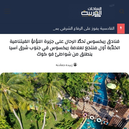
بحث
الق
عن
القادسية يفوز على الرفاع الشرقي بسداسية في آخر مبارياته الودية قُبيل انطلاق الدوري
فنادق ريكسوس تحطّ الرحال على جزيرة اللؤلؤ الفيتنامية
الخلاّبة أول منتجع لعلامة ريكسوس في جنوب شرق آسيا
ينطلق من شواطئ فو كوك
زبيده حمادنه