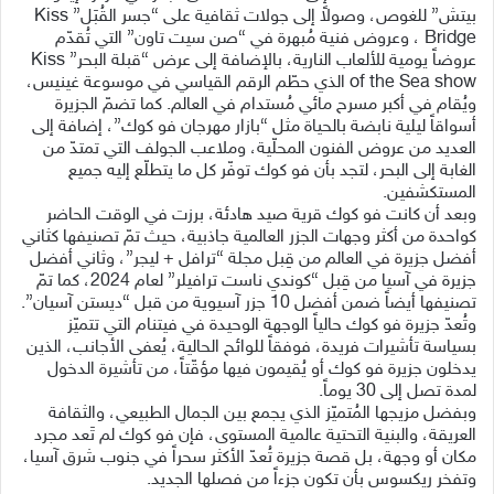
بيتش” للغوص، وصولاً إلى جولات ثقافية على “جسر القُبَل” Kiss
Bridge ، وعروض فنية مُبهرة في “صن سيت تاون” التي تُقدّم
عروضاً يومية للألعاب النارية، بالإضافة إلى عرض “قبلة البحر” Kiss
of the Sea show الذي حطّم الرقم القياسي في موسوعة غينيس،
ويُقام في أكبر مسرح مائي مُستدام في العالم. كما تضمّ الجزيرة
أسواقاً ليلية نابضة بالحياة مثل “بازار مهرجان فو كوك”، إضافة إلى
العديد من عروض الفنون المحلّية، وملاعب الجولف التي تمتدّ من
الغابة إلى البحر، لتجد بأن فو كوك توفّر كل ما يتطلّع إليه جميع
المستكشفين.
وبعد أن كانت فو كوك قرية صيد هادئة، برزت في الوقت الحاضر
كواحدة من أكثر وجهات الجزر العالمية جاذبية، حيث تمّ تصنيفها كثاني
أفضل جزيرة في العالم من قِبل مجلة “ترافل + ليجر”، وثاني أفضل
جزيرة في آسيا من قِبل “كوندي ناست ترافيلر” لعام 2024، كما تمّ
تصنيفها أيضاً ضمن أفضل 10 جزر آسيوية من قبل “ديستن آسيان”.
وتُعدّ جزيرة فو كوك حالياً الوجهة الوحيدة في فيتنام التي تتميّز
بسياسة تأشيرات فريدة، فوفقاً للوائح الحالية، يُعفى الأجانب، الذين
يدخلون جزيرة فو كوك أو يُقيمون فيها مؤقّتاً، من تأشيرة الدخول
لمدة تصل إلى 30 يوماً.
وبفضل مزيجها المُتميّز الذي يجمع بين الجمال الطبيعي، والثقافة
العريقة، والبنية التحتية عالمية المستوى، فإن فو كوك لم تَعد مجرد
مكان أو وجهة، بل قصة جزيرة تُعدّ الأكثر سحراً في جنوب شرق آسيا،
وتفخر ريكسوس بأن تكون جزءاً من فصلها الجديد.