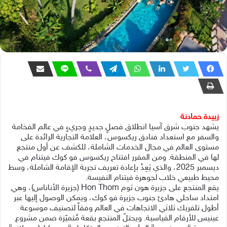
زبيدة حمادنة
يشهد جنوب شرق آسيا انطلاق فصلٍ جديدٍ وجريءٍ في عالم الفخامة
والسفر مع استعداد فنادق ريكسوس، العلامة التجارية الرائدة على
مستوى العالم في مجال الخدمات الشاملة، للكشف عن أول منتجع
لها في المنطقة. ومن المقرر افتتاح ريكسوس فو كوك فيتنام في
ديسمبر 2025، والذي يَعِدُ بإعادة تعريف تجربة الإقامة الشاملة، وسط
محيط طبيعي خلاب لجوهرة فيتنام النفيسة.
يقع المنتجع على جزيرة هون ثوم Hon Thom (جزيرة الأناناس)، وهي
امتداد ساحلي هادئ جنوب جزيرة فو كوك، ويمكن الوصول إليها عبر
أطول تلفريك ثلاثي الاتجاهات في العالم وفقاً لتصنيف موسوعة
غينيس للأرقام القياسية. ويحتلّ المنتجع بقعة مُتميّزة ضمن مشروع