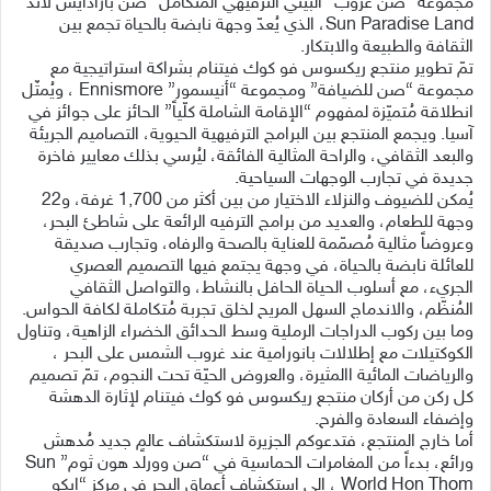
مجموعة “صن غروب” البيئي الترفيهي المتكامل “صن بارادايس لاند”
Sun Paradise Land، الذي يُعدّ وجهة نابضة بالحياة تجمع بين
الثقافة والطبيعة والابتكار.
تمّ تطوير منتجع ريكسوس فو كوك فيتنام بشراكة استراتيجية مع
مجموعة “صن للضيافة” ومجموعة “أنيسمور” Ennismore ، ويُمثّل
انطلاقة مُتميّزة لمفهوم “الإقامة الشاملة كلّياً” الحائز على جوائز في
آسيا. ويجمع المنتجع بين البرامج الترفيهية الحيوية، التصاميم الجريئة
والبعد الثقافي، والراحة المثالية الفائقة، ليُرسي بذلك معايير فاخرة
جديدة في تجارب الوجهات السياحية.
يُمكن للضيوف والنزلاء الاختيار من بين أكثر من 1,700 غرفة، و22
وجهة للطعام، والعديد من برامج الترفيه الرائعة على شاطئ البحر،
وعروضاً مثالية مُصمّمة للعناية بالصحة والرفاه، وتجارب صديقة
للعائلة نابضة بالحياة، في وجهة يجتمع فيها التصميم العصري
الجريء، مع أسلوب الحياة الحافل بالنشاط، والتواصل الثقافي
المُنظّم، والاندماج السهل المريح لخلق تجربة مُتكاملة لكافة الحواس.
وما بين ركوب الدراجات الرملية وسط الحدائق الخضراء الزاهية، وتناول
الكوكتيلات مع إطلالات بانورامية عند غروب الشمس على البحر ،
والرياضات المائية االمثيرة، والعروض الحيّة تحت النجوم، تمّ تصميم
كل ركن من أركان منتجع ريكسوس فو كوك فيتنام لإثارة الدهشة
وإضفاء السعادة والفرح.
أما خارج المنتجع، فتدعوكم الجزيرة لاستكشاف عالمٍ جديد مُدهش
ورائع، بدءاً من المغامرات الحماسية في “صن وورلد هون ثوم” Sun
World Hon Thom ، إلى استكشاف أعماق البحر في مركز “إيكو