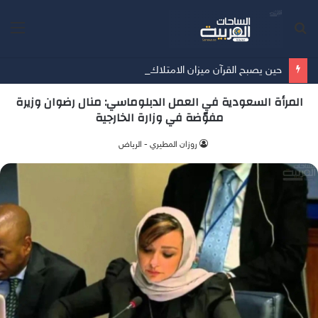
بحث
الق
عن
حين يصبح القرآن ميزان الامتلاك …… أمسية ثقافية تُعيد الإنسان إلى حقيقة ما يملك
المرأة السعودية في العمل الدبلوماسي: منال رضوان وزيرة
مفوّضة في وزارة الخارجية
‫روزان المطيري - الرياض