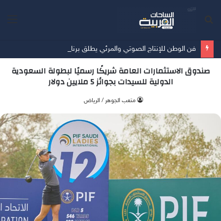
بحث
الق
عن
فن الوطن للإنتاج الصوتي والمرئي يطلق برنامج “همة حتى القمة” لتوثيق قصص النجاح بإشراف المخرج القدير عبدالله الزهراني
صندوق الاستثمارات العامة شريكًا رسميًا لبطولة السعودية
الدولية للسيدات بجوائز 5 ملايين دولار
متعب الجوهر / الرياض