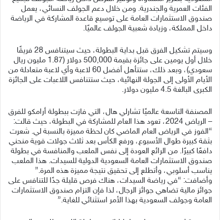
الفئات العمرية والجندرية. ومن خلال دعم الجولف النسائي، يعمل
صندوق الاستثمارات العامة على توسيع قاعدة المشاركة في الرياضة
داخل المملكة، وزيادة شعبية الجولف عالميًا.
وسيتم تشكيل الفرق قبل بداية البطولة، حيث سيتنافس 28 فريقًا
خلال أول يومين على جائزة بقيمة 500,000 دولار (1.87 مليون ريال
سعودي)، وبعد ذلك، ستتأهل أفضل 60 لاعبة وأي لاعبة متعادلة من
الأيام الأولى إلى الجولة النهائية، حيث ستتنافس اللاعبات على الجائزة
الكبرى البالغة 4.5 مليون دولار.
المصنفة التاسعة عالميًا تشارلي هال، التي فازت ببطولة أرامكو للفرق
– الرياض 2024، تعود هذا العام للمشاركة في البطولة، حيث قالت:
“الفوز في الرياض العام الماضي كان لحظة مميزة بالنسبة لي. شعرت
بثقة كبيرة طوال الأسبوع، ورفع الكأس بعد ثلاث جولات قوية منحني
دافعًا كبيرًا. من الرائع العودة إلى نفس الملعب والمنافسة في بطولة
صندوق الاستثمارات العامة السعودية الدولية للسيدات. هذا الملعب
يناسب أسلوبي، وأتطلع إلى تحقيق نتيجة مميزة هذه المرة.”
وأضافت: “في رياضة السيدات، هناك فرص قليلة جدًا للتنافس على
جوائز مالية تضاهي جوائز الرجال، لذا فإن التزام صندوق الاستثمارات
العامة وجولف السعودية بهذا الأمر استثنائي للغاية.”