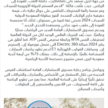
من جهة اخرى تستعد باتي تافاتاناكيت، حاملة اللقب، للعودة إلى
الرياض، حيث علّقت قائلة: “الدعم المستمر للجولة الأوروبية للسيدات
وفر منصة رائعة للمحترفات للتنافس على جوائز مالية ذات قيمة
حقيقية خارج الولايات المتحدة. الفوز ببطولة السعودية الدولية
للسيدات 2024 منحني ثقة كبيرة في مستواي، لذلك أنا متحمسة
للعودة إلى ملعب شهد نجاحي ومستعدة للتحدي الجديد.”
ويدعم صندوق الاستثمارات العامة العديد من الرياضات محليًا
وعالميًا، حيث يُعد الشريك العالمي الوحيد لكل من الجولة العالمية
لمحترفات التنس WTA ورابطة محترفي التنس ATP. كما أطلق في
يناير 2024 شراكة Electric 360 التي تشمل فورمولا إي، إكستريم
إي، وسباقات القوارب الكهربائية E1 لدعم تطور رياضات السيارات
المستدامة عالميًا. بالإضافة إلى ذلك، يمتلك 75% من أربعة أندية
سعودية كبرى ضمن مشروع خصخصة الأندية الرياضية.
ويواصل برنامج رعاية صندوق الاستثمارات العامة استكشاف الفرص
الجديدة من خلال الاستثمار في الأشخاص والمبادرات والشراكات التي
تحقق تأثيرًا إيجابيًا على الساحة العالمية، مما يعزز من تطوير الرياضة
على كافة المستويات، من اللاعبين والمشجعين إلى البطولات
وأصحاب المصالح.