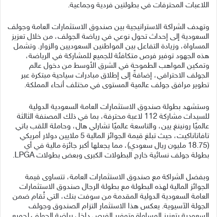
اللاعبات المحترفات في بطولتين فردية وجماعية.
وتهدف الشراكة الاستراتيجية بين صندوق الاستثمارات العامة وجولف
السعودية إلى إحداث تحول نوعي في رياضة الجولف، من خلال تعزيز
المساواة، وزيادة التفاعل بين المواطنين السعوديين والزوار. وتشمل
هذه الجهود توفير فرص متكافئة للجميع للمشاركة في الرياضة،
وتمكين المواهب الطموحة في الشرق الأوسط من دخول عالم
الجولف الاحترافي، إضافةً إلى إطلاق مبادرات سياحية مبتكرة عبر
تطوير مرافق جولف عالمية المستوى في مختلف أنحاء المملكة.
وستشهد بطولة صندوق الاستثمارات العامة السعودية الدولية
للسيدات مشاركة 112 لاعبة محترفة، بما في ذلك المصنفة الثالثة
عالميًا رونينغ يين، والتاسعة عالميًا تشارلي هال، وحاملة اللقب باتي
تافاتاناكيت، حيث تبلغ قيمة الجوائز المالية 5 ملايين دولار أمريكي
(18.75 مليون ريال سعودي)، مما يجعلها أكبر جائزة مالية في أي
بطولة جولف نسائية خارج البطولات الكبرى وبعض بطولات LPGA.
وبفضل الشراكة مع صندوق الاستثمارات العامة، تتساوى قيمة
الجوائز المالية لهذه البطولة مع بطولة الرجال صندوق الاستثمارات
العامة السعودية الدولية المقدمة من سوفت بنك، التي تُقام ضمن
الجولة الآسيوية. يعكس هذا الاستثمار التزام الصندوق وجولف
السعودية بتعزيز المساواة وتوفير الفرص داخل رياضة الجولف لجميع