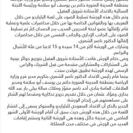
بمنطقة المدينة المنورة حاتم بن يوسف أبو سلامة ورئيسة اللجنة
النسائية بالاتحاد الأستاذة شروق العقيل.
وتم خلال هذه الورشة تسليط الضوء على لعبة البلياردو من خلال
التعريف بها وبالقوانين الخاصة بها من خلال محاضرات علمية وعملية
قام بإلقائها عضو لجنة المدربين المدرب بدر الحمدان كمْ تم تسليط
الضوء على الجانب الإداري والجانب النفسي من خلال محاضرات
إلقائها الدكتور ناصر الشمري.
وشارك في الورشة أكثر من 14 سيدة و 15 لاعبا من فئة الأشبال
والبراعم.
وفي ختام الورش قامت الأستاذة شروق العقيل بتوزيع جوائز عينية
على المشاركات والمشاركين مقدمة من قبل الشريك والراعي
الرسمي لهذه الورشة تطبيق قولدن سنت.
بينما قام رئيس الاتحاد الدكتور ناصر الشمري بتكريم مدير فرع وزارة
الرياضة بمنطقة المدينة المنورة حاتم بن يوسف أبو سلامة ومدير
العلاقات العامة بنادي أحد ناصر مفوّز وملاك صالة بيلي بار عبد الله
بخاري وفؤاد عثمان من خلال تقديم دروع تذكارية ومقدما لهم الشكر
على مساهمتهم في إنجاح الورشة.
الجدير بالذكر أن الاتحاد السعودي للبلياردو والسنوكر يسعى إلى انتشار
اللعبة من خلال هذه الورش حيث سبق أن أقام الورشة الأولى الشهر
الماضي في مدينة حائل وهذه هي الورشة الثانية وستتم إقامات
العديد من الورش في مختلف مدن المملكة.