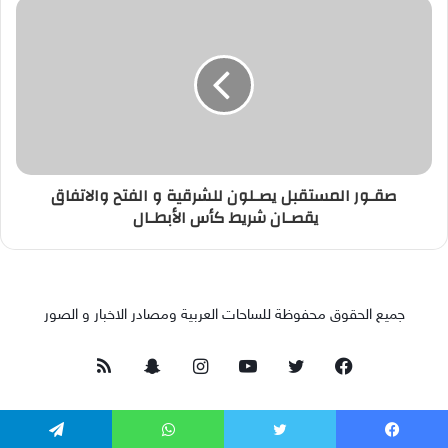
صقـور المستقبل يصـلون للشرقية و الفتح والاتفاق
يقصـان شريط كأس الأبطـال
جميع الحقوق محفوظة للساحات العربية ومصادر الاخبار و الصور
فيسبوك
تويتر
يوتيوب
انستقرام
سناب
ملخص
تشات
الموقع