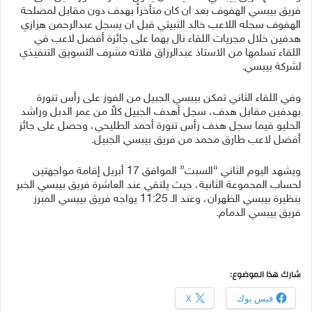
فريق بيبسي الهفوف بعد ان كان متأخراً بهدف دون مقابل لمصلحة
الهفوف سجله اللاعب خالد الثبيتي قبل ان يسجل عبدالرحمن هزازي
هدفين خلال مجريات اللقاء نال بهما على جائزة أفضل لاعب في
اللقاء تسلمها من الاستاذ عبدالرزاق فلاته مشرف التسويق التنفيذي
لشركة بيبسي.
وفي اللقاء الثاني تمكن بيبسي الجبيل من الفوز على رأس تنورة
بهدفين مقابل هدف، سجل أهدف الجبيل كلاً من عمر الدبل وراشد
الحليو فيما سجل هدف رأس تنورة أحمد الطليحي، وحصل على جائز
أفضل لاعب طارق محمد من فريق بيبسي الجبيل.
ويشهد اليوم الثاني “السبت” الموافق 17 أبريل إقامة مواجهتين
لحساب المجموعة الثانية، حيث يلتقي عند العاشرة فريق بيبسي الخبر
بنظيرة بيبسي الظهران، وعند الـ 11:25 يواجه فريق بيبسي المبرز
فريق بيبسي الدمام.
شارك هذا الموضوع:
فيس بوك
X