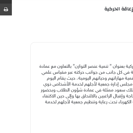
عشوائي
عمود
عن
ط
إعاقة الحركية
جانبي
ية بعنوان ” تنمية عنصر التوازن” بالتعاون مع عمادة
كية في كل جانب من جوانب حركته عبر مقياس علمي
مية مهاراتهم وحياتهم اليومية، حيث يقام اليوم
د ( رئيس مجلس إدارة جمعية لأجلهم لخدمة الأشخاص ذوي
الملك سعود ممثلة في عمادة شؤون الطلاب وبحضور
وإقبال الراغبين بالالتحاق بها وإلى حين الاكتفاء
ة الكهرباء تحت رعاية وتنظيم جمعية لأجلهم لخدمة