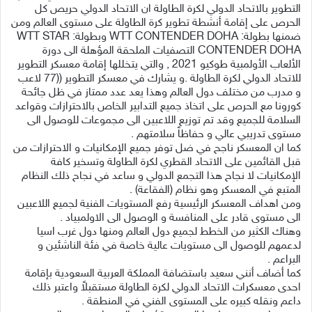
التطوير بالاتحاد الدولي لكرة الطاولة ان الاتحاد الدولي حريص كل
الحرص على إقامة أنشطة تطوير كرة الطاولة على مستوى العالم ومن
ضمنها بطولة: WTT CONTENDER DOHA وبطولة: WTT STAR
CONTENDER DOHA التصفيات الملحقة المؤهلة الى دورة
الألعاب الأولمبية طوكيو 2021 , والتي يتخللها إقامة معسكر التطوير
للاتحاد الدولي لكرة الطاولة .و يشارك في معسكر التطوير ((77 لاعب
و مدرب من مختلف دول العالم وهذا يعد عدد ممتاز في ظل جائحة
كورونا مع الحرص على اتخاذ جميع التدابير الخاص بالاحترازات وقواعد
السلامة للجميع وقد تم توزيع اللاعبين الى مجموعات للوصول الى
مستوى تدريبي عالي و حفاظاً سلامتهم .
كما ان المعسكر ناجح في ضل توفر جميع الإمكانيات و الاحترازات من
قبل القائمين على الاتحاد القطري لكرة الطاولة وتسخير كافة
الإمكانيات لا نجاح هذا التجمع الدولي و ساعد في نجاح ذلك النظام
المتبع في المعسكر وهو نظام (الفقاعة) .
ومن اهداف المعسكر الرئيسية رفع المستويات الفنية لجميع اللاعبين
الى مستوى قادر على المنافسة و الوصول الى الاولمبياد .
وهناك الكثير من الخطط لجميع دول العالم ومنها دول غرب اسيا
لدعمهم للوصول الى مستويات عالية خاصة في فئة الناشئين و
البراعم .
كما أضاف أنني سعيد باستضافة المملكة العربية السعودية بإقامة
احدى معسكرات الاتحاد الدولي لكرة الطاولة مستقبلاً واعتبر ذلك
داعم ونقله كبيره على المستوى الفني في المنطقة .