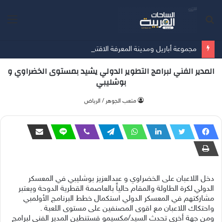
بحث
الق
عن
مجموعة أباريل ومدينة المعرفة الاقتصادية تتعاونان لإعادة تعريف مفهوم وجهات التجزئة في المدينة المنورة عبر إطلاق 24 علامة تجارية عالمية في ملتقى المدينة مول
المدير الفني لبرامج التطوير الدولي يشيد بمستوى الخضراوي و
بوشليبي
متعب الجوهر / الرياض
دخل اللاعبان على الخضراوي و عبدالعزيز بوشليبي في المعسكر
الدولي لكرة الطاولة والمقام حالياً بالعاصمة القطرية الدوحة ويعتبر
مشاركتهم في المعسكر الدولي استكمال خطط البرنامج الأولمبي
واحتكاك اللاعبان مع اقوى المصنفين على مستوى اللعبة .
ومن جهة أخرى تحدث السيد/مكسيمو قستنطين المدير الفني لبرامج