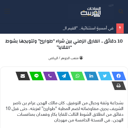
بحث
الق
عن
في أمسيةٍ استثنائية.. “القيم العليا” تقود المشاركين نحو إعادة تعريف معايير اختيار شريك الحياة
10 دقائق .. الفارق الزمني بين شراء “طوارئ” وتتويجها بشوط
“اللقايا”
متعب الجوهر / الرياض
بشجاعة وثقة وحبال من التوفيق، كان مالك الهجن عزام بن ناصر
الشريف يجري مفاوضاته لضم المطية “طوارئ” لعزبته، حتى قبل 10
دقائق من انطلاق الشوط الثالث للقايا بكار وقعدان بمنافسات
الهجن، في النسخة الخامسة من مهرجان