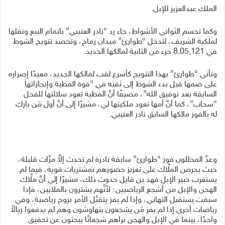
الملك عبدالعزيز للإبل.
وكما تحسم الثواني الأشواط، جاء رد “نادر العتيبي” باتمام البيع ونقلها
لملكية الشريف، لتدخل “طوارئ” ميدان رماح، وتحصد تتويج الشوط
في 8,05,121 جزء من الثانية لمالكها الجديد.
وتأتي “طوارئ” بهذا التتويج كأسرع لقب لمالكها الجديد، معيدًا إصراره
على ضمها قبل بدء الشوط إلى ثقته في “قوة المطية وإنجازاتها
السابقة بعد توفيق الله”، مضيفًا أنَّ المطية تعود سلالتها للفحل
“سحاب”، كما أنَّ أمها تعود ملكيتها لي، مشيرًا إلى أنَّ أول مَن بارك
له بالفوز مالكها السابق نادر العتيبي.
وعدَّ المحللون فوز “طوارئ” سابقة نادرة لم تحدث إلاَّ مرَّات قليلة،
حيث يحرص الملَّاك على تعزيز حضورهم بمشتريات قوية، فيما لم
يستغرب خبير الإبل فهد بن قايل حدوث ذلك، مشيرًا إلى أنَّ ملَّاك
الهجن والإبل من أشجع الرياضيين؛ لأنَّهم يشترون بالملايين، فإذا
سبقت يستقبل التهاني، وإذا لم يفز يتقبَّل الأمر بروح رياضية، وفي
رياضات أخرى إذا لم يفز مَن يشجعون يتهاوشون وهم لم يدفعوا ريالاً
واحدًا، بينما في الإبل والهجن نراهم شجعانًا يبحثون عن تحقيق