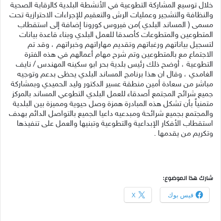
خلال توسيع المشاركة التطوعية في الأنشطة البلدية كالرقابة الصحية
والنظافة والتشجير وعمليات الرش والتعقيم للإجراءات الاحترازية تحت
مسمى ( المساند البلدي )من فيروس كورونا إضافة إلى استقطاب
المتطوعين والمتطوعات كأصدقا للعمل البلدي وبناء قاعدة بيانات
لتسجيل بياناتهم ورغباتهم وتقديم مهاراتهم وخبراتهم ، وقد تم
الاجتماع مع بالمتطوعين وتم شرح مهام أعمالهم في هذه الفترة
التطوعية ، أوضح ذلك رئيس بلدية بحر ابو سكينه المهندس / نايف
الغامدي ، وقال ان هذا برنامج المساند البلدي يحظى بدعم وتوجيه
مباشر من سعادة أمين منطقة عسير الدكتور وليد الحميدي وبمشاركة
جميع شرائح المجتمع أصدقاء للعمل البلدي التطوعي المساند بالمركز
متمنياً بأن تشكل هذه المبادرة همزة وصل حيوية ومميزة بين البلدية
والمجتمع بجميع شرائحة ومبدعيه داعيا الجميع بالتواصل الدائم بهدف
استقطاب الأفكار الإبداعية والتطوعية وتبنيها والعمل على تنفيذها
وتكريم من يقدمها .
شارك هذا الموضوع:
فيس بوك
X