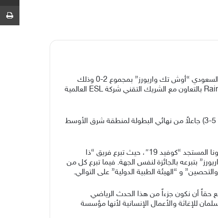
ط
حقق الفريق السعودي “ذا ألتيميتس” لقب منطقة الشرق الأوسط للعبة Rainbow Six: Siege، وذلك بعد فوزهم على الفريق السعودي “أوش تك واريورز” بمجموع 2-0 وذلك
ضمن بطولة لاعبون بلا حدود التي ينظمها الاتحاد السعودي للرياضات الإلكترونية والذهنية في اللعبة الشهيرة Rainbow Six: Siege بالتعاون مع الشريك التقني شركة ESL العالمية
وكان الفريق السعودي “ذا ألتيمتس” قد فاز على فريق “نصر إي سبورتس” بالدور القبل النهائي بمجموع 2-1 وبنتيجة (5-2, 1-5, 5-3) جاعلاً من نهائي البطولة لمنطقة شرق الأوسط
وتماشياً مع هدف بطولة لاعبون بلا حدود تبرعت الفرق الأربعة بجوائزها للمؤسسات الخيرية العالمية لمكافحة جائحة فيروس كورونا المستجد “كوفيد 19″، حيث تبرع فريق “ذا
أوش تك واريورز” بتبرعه بالجائزة لنفس الجهة. فيما تبرع كل من
ئع حقاً أن نكون جزءاً من هذا الحدث الرياضي
سلمان للإغاثة والأعمال الإنسانية لأنها مؤسسة