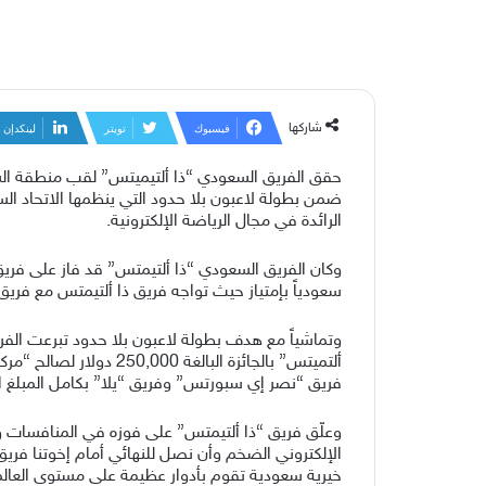
شاركها
فيسبوك
تويتر
لينكدإن
الرائدة في مجال الرياضة الإلكترونية.
سعودياً بإمتياز حيث تواجه فريق ذا ألتيمتس مع فريق “أوش تك وا
ألتميتس” بالجائزة الب
فريق “نصر إي سبورتس” وفريق “يلا” بكامل المبلغ الذي وصل إلى 62,500 دولار لكل فريق، لصالح “التحالف العالمي للقاحات والتحصين” و 
وعلّق فريق “ذا ألتيمتس” على فوزه في المنافسات وتبرع
الإلكتروني الضخم وأن نصل للنهائي أمام إخوتنا فريق 
خيرية سعودية تقوم بأدوار عظيمة على مستوى العالم