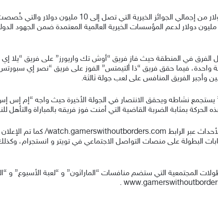
ووصلت حصيلة التبرعات حتى الآن إلى 2.5 مليون دولار من إج
طولات “لاعبون بلا حدود “، حيث ما يزال هناك 7.5 مليون دولار لدعم المؤسسات الخيرية العالمية المعت
أكس من إقصاء 8 لاعبين في جولة واحدة، فيما حقق فريق “ذا ألتيمتس” الفوز على فريق “ن
بين وأجبر الفريق المنافس على لعب جولة ثالثة.
 يستجمع نشاطه ويحقق الانتصار في الجولة الأخيرة حيث واجه “إم إس إس
لحركة بمثابة الضربة القاضية التي أمنت فوز فريقه بالمباراة والتأهل للنه
ابات البطولة على منصات التواصل الاجتماعي في تويتر و انستجرام، وك
البطولات المجتمعية التي ستضم منافسات “الماراثون” و “لعبة الأسبوع” و “ا