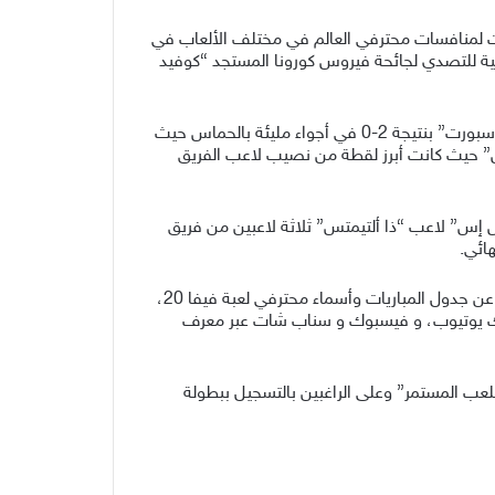
مالي الجوائز الخيرية التي تصل إلى 10 مليون دولار والتي خُصصت لمنافسات محترفي العالم في مختلف الألعاب في
مدة ضمن الجهود الدولية للتصدي لجائحة فيروس كورونا المستجد “كوفيد
وشهدت جولات يوم أمس منافسة شديدة بين أفضل الفرق في المنطقة حيث فاز فريق “أوش تك واريورز” على فريق “يلا إي سبورت” بنتيجة 2-0 في أجواء مليئة بالحماس حيث
صر إي سبورتس” حيث كانت أبرز لقطة من نصيب لاعب الفريق
 إس” لاعب “ذا ألتيمتس” ثلاثة لاعبين من فريق
ائي.
وبإمكان عشاق ومحبي الرياضات الإلكترونية متابعة الأحداث عبر الرابط watch.gamerswithoutborders.com/ كما تم الإعلان عن جدول المباريات وأسماء محترفي لعبة فيفا 20،
ذلك يوتيوب، و فيسبوك و سناب شات عبر معرف
للعب المستمر” وعلى الراغبين بالتسجيل ببطولة