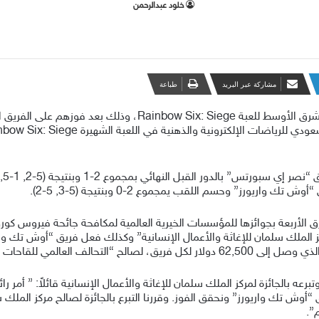
‫خلود عبدالرحمن
مشاركة عبر البريد
طباعة
ريورز” وحسم اللقب يمجموع 2-0 وبنتيجة (5-3, 5-2).
الغة 250,000 دولار لصالح “مركز الملك سلمان للإغاثة والأعمال الإنسانية” وكذلك فعل فريق “
“الهيئة الطبية الدولية” على التوالي.
ه بالجائزة لمركز الملك سلمان للإغاثة والأعمال الإنسانية قائلاً: ” أمر را
“أوش تك واريورز” ونحقق الفوز. وقررنا التبرع بالجائزة لصالح مركز الملك 
”.