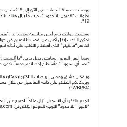
ب
19”.
تمكن اللاعب إيغل 
الخاسر “فالنتينو” الذي أستطاع التغلب على ثلاثة لاع
وهذا الفوز للفريق المنافس جعل فريق “ذا ألتيمتس”
“نصر أي سبورت” وأستطاع إقصائهم جميعاً لتكون هذه ا
وبإمكانكم الاطلاع على كافة التفاصيل من خلال حس
@GWBPS.
الجدير بالذكر بأن التسجيل لازال متاحاً للجميع على 
“لاعبون بلا حدود” التوجه للموقع الإلكتروني: www.gamerswithoutborders.com .