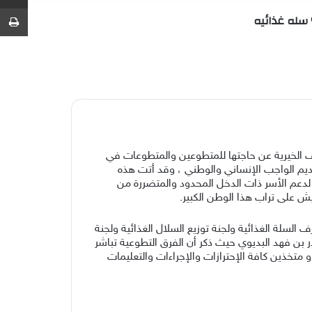
عشوائي
عمود
عن
ط
جانبي
ف الخيرية عن حاجتها للمتطوعين والمتطوعات في
ق أكثر من 71 متطوعاً مشمرين عن سواعدهم، لتقديم الواجب الإنساني والوطني ، وقد أتت هذه
ُ لدعم الأسر ذات الدخل المحدود والمتضررة من
ش على تراب هذا الوطن الكبير.
السلة الغذائية ولجنة توزيع السلال الغذائية ولجنة
أستاذ/ إسكندر بن فهد البديوي حيث ذكر أن الفرق التطوعية تباشر
تخذين كافة الإحترازات والإجراءات والتعليمات