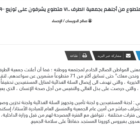
هم بجمعية الطرف ..٧١ متطوع يشرفون على توزيع ٩٠٠ سله غذائيه
صالح الدويسان / الإحساء
مشاركة عبر البريد
طباعة
عنى المواطن الصالح الخادم لمجتمعه ووطنه ؛ فما أن أعلنت جمعية الطر
برنامج ( متطوع من أجلهم ) لتعزيز مشروع “الزم بيتك ونحن معك” حتى تساب
لخيرية ، والتي تهدف الى إيصال السلة الغذائية لمنازل المستفيدين تحقيقا
 ، والتي حرصت على بذل الغالي والنفيس من أجل صحة الإنسان ، الذي يعي
 لجنة المستفيدين و لجنة تأمين وتجهيز السلة الغذائية ولجنة تخزين وصرف 
 انبثقت منها 20 فرقة تطوعية بإشراف مباشر من أمين عام الجمعية والمنسق العام للمبادرة ال
ات مختلفة ، تتوافق مع الفترة المصرحة لهم من قبل وزارة الداخلية، و م
لعدوى بفيروس كورونا المستجد حفاظاً على سلامة الجميع.