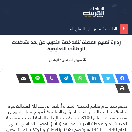
بحث
الق
عن
القادسية يفوز على الرفاع الشرقي بسداسية في آخر مبارياته الودية قُبيل انطلاق الدوري
إدارة تعليم المدينة تنفذ خطة التدريب عن بعد لشاغلات
الوظائف التعليمية
‫سهام المطيري / الرياض
بدعم مدير عام تعليم المدينة المنورة أ.ناصر بن عبدالله العبدالكريم و
متابعة مساعدة المدير العام للشؤون التعليمية أ.مريم عقيل الجهني و
بعدد مسجلات فاق 8100 متدربة تنفذ الإدارة العامة للتعليم بمنطقة
المدينة المنورة خطة ⁧‫التدريب عن بعد‬⁩ (بنات) للفصل الدراسي الثاني
للعام 1440 – 1441 هـ وتضم (62 ) برنامجاً تربوياً وتقنياً تم التسجيل