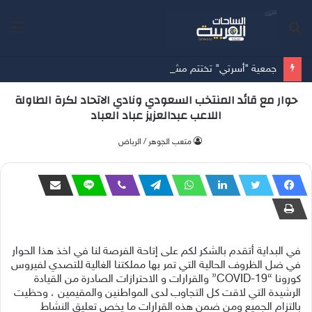
بحث
الق
عن
جمعية "أسرتي" تختتم مشروع "سنة أولى وثانية زواج" مستهدفةً 953 مستفيداً في المدينة المنورة
حوار مع قائد المنتخب السعودي ونادي الاتحاد لكرة الطاولة
اللاعب عبدالعزيز عباد العباد
متعب الجوهر / الرياض
في البداية أتقدم بالشكر لكم على إتاحة الفرصة لنا في اخذ هذا الحوار
في ضل الظروف الحالية التي تمر بها مملكتنا الغالية للتصدي لفيروس
كورونا “COVID-19” والقرارات و الاحترازات الصادرة من القيادة
الرشيدة التي لاقت كل التجاوب لدى المواطنين والمقيمين ، وحظيت
بالتزام الجميع ومن ضمن هذه القرارات ما يخص تعليق النشاط