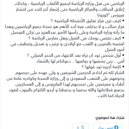
الرياضي من قبل وزارة الرياضة لجميع الألعاب الرياضية ، وكذلك
إغلاق الصالات والمراكز الرياضية حتى إشعار آخر للحد من انتشار
فيروس “كورونا .
• كيف ترى قرار تعليق الأنشطة الرياضية ؟
قرار صائب و لا يختلف فيه أحد الأهم هو صحة جميع الرياضيين وهذا
ما رأته وزارة الرياضة وعلى رأسها الأمير عبدالعزيز بن تركي الفيصل
• كيف تقضي يومك في المنزل وهل تمارس الرياضة ؟
اقضيه بالتمرين و اللعب مع أولادي و ترتيب و تعديل وتنظيف في
أمور المنزل
• أول شخص تود ان تراه بعد الانتهاء من الحجر المنزلي ؟
أمي .. ربي يشفيها و يعافيها .. دعواتكم لها بالشفاء
• كلمة أخيره تود قولها ؟
الشكر لله ثم لخادم الحرمين الشريفين و ولي عهده على حرصهم
وخوفهم على الشعب السعودي و إلى وزارة الصحة وكوادره عامة من
أطباء و ممرضين على تصديهم لهذا الفايروس و إلى العسكريين
بجميع قطاعاتها والله يحمينا و يحفظنا و أرجو الالتزام بالبيوت لتعود
الحياة كما كانت .
شارك هذا الموضوع:
فيس بوك
X