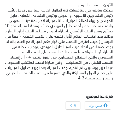
الأردن – متعب الجوهر
حدثت سابقة في منافسات كرة الطاولة لغرب اسيا حين تدخل نائب
رئيس الاتحاديين الاسيوي و الدولي ورئيس الاتحادي القطري خليل
المهندي ونزوله لصالة المباريات اثناء مباراة لاعب منتخبنا السعودي
ولاعب منتخب قطر أحمد خليل المهندي حيث توقفة المباراة لنحو 10
دقائق وتغير الحكم الرئيسي للمباراة ليتولى مساعد الحكم إدارة المباراة
وذلك بعد احتساب الحكم الأول نقطة على اللاعب القطري ( خطأ في
الارسال ) حيث اعترض اللاعب على قرار حكم المباراة مع العلم بانه لا
يوجد صفة في اتحاد غرب اسيا لخليل المهندي يتوجب تدخله في
المباراة أو البطولة مما سبب ذلك الضغط على لاعب المنتخب
السعودي والذي استطاع الخضراوي من الفوز بنتيجة 4 -1 وإقصاء
اللاعب القطري من التصفيات ، وفي مباراة لاعب المنتخب السعودي
عبدالعزيز بوشليبي تم تقديم وقت المباراة بعد توزيع جداول المباريات
على جميع الدول المشاركة والذي خسرها من لاعب المنتخب البحريني
راشد راشد بنتيجة 3-4
شارك هذا الموضوع:
فيس بوك
X