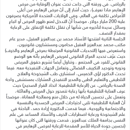
بالرياض، في ورقته التي جاءت تحت عنوان (الوقاية من مرض
الزهايمر ماذا نعرف)، حيث أشار إلى أنّ مرض الزهايمر من أغلى
الأمراض تكلفة في العالم، وفي الولايات المتحدة الأمريكية يصرفون
عليه 200 مليار دولار، موضحاً أنّ التدخل لمنع ظهور المرض أو اتباع
وسائل عديدة لتأخيره من شأنها أن تقلل تكلفة الإنفاق على الرعاية
بمقدار النصف.
الجلسة الثانية افتتحها الأستاذ محمد بن عبدالعزيز العقيل، مدير عام
مكتب محمد عبدالعزيز العقيل محامون ومستشارون قانونيون،
واستعرض فيها (التحديات القانونية المرتبطة بمرض ألزهايمر والخرف)
حيث عرّف تحديد المركز القانوني لمريض الزهايمر بأنّه هو الوضع
القانوني للفرد في المجتمع ، وتناول أيضاً تشريع حقوق المريض
وذويه وتوحيد التكييف القضائي وتعامل الجهات التنفيذية معه. فيما
تحدث الدكتور لؤي الخميس، استشاري طب الشيخوخة والعلاج
التلطيفي والتعليم الطبي والمدير التنفيذي المشارك بمستشفى واحة
الصحة بالرياض، عن (الرعاية التلطيفية: اتخاذ القرار الصحيح) حيث
عرف العناية التلطيفية بأنها رعاية تتمحور حول المريض والعائلة،
وتعمل على تحسين الحياة له من خلال منع ومعالجة المعاناة، موضحاً
أنّ العناية التلطيفية تلبي احتياجات المريض الجسدية والنفسية
والاجتماعية والروحية، فيما قدمت الدكتورة إرادة حمد، الباحثة في
علم الشيخوخة ورعاية اضطرابات الخرف والأستاذ المساعد في علم
النفس بجامعة الملك عبدالعزيز، قدمت ورقتها التي كان عنوانها
(تحسين جودة الحياة للأسر المقدمة للرعاية لمرضى الزهايمر في