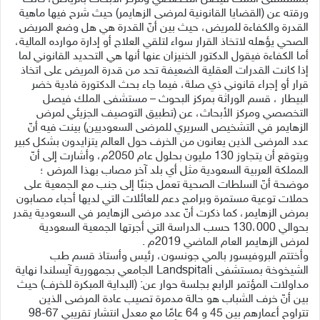
ورقته عن (القضايا القانونية لمرضى الزهايمر) حيث شرح فيها ماهية
القدرة والكفاءة للمريض، حيث بين أنّ القدرة هي هل وضع المريض
الصحي يؤهله لاتخاذ القرار سواء لتلقي العلاج أو إدارة موارده المالية،
أما الكفاءة فيقول الدكتور الخنيزان عنها أنها هي التحديد القانوني لما
إذا كانت القدرات العقلية الضعيفة تحد من قدرة المريض على اتخاذ
قرار أو إجراء قانوني ذي صلة، فيما جاء بحث الدكتورة فادية خضر
البيطار ، قسم الوراثة بمركز البحوث – مستشفى الملك فيصل
التخصصي ومركز الأبحاث، عن (تطبيق التوصيف الجزيئي لمرض
الزهايمر في التشخيص السريري للمرضى السعوديين) بينت فيه أنّ
عدد المرضى الذين يعانون من الخرف حول العالم يتزايدون بشكل كبير
ويتوقع أن يتجاوز 130 مليون بحلول عام 2050م، وأشارت إلى أنّ
المملكة العربية السعودية مثل أي بلد آخر مصاب بهذا المرض ؛
موضحة أنّ السلطات الصحية تعمل جنبًا إلى جنب مع الجمعية على
حملات توعية مستمرة وبرامج دعم للعائلات التي لديها أحباء مصابون
بمرض الزهايمر، كما ذكرت أنّ عدد مرضى الزهايمر في السعودية يقدر
بحوالي 130،000 حسب الدراسة التي أجرتها الجمعية السعودية
لمرض الزهايمر العام الماضي 2019م .
وأختتم البروفيسور بالمي جونسون، رئيس وأستاذ قسم طب
الشيخوخة بمستشفى Landspitali الجامعي بجمهورية آيسلندا نهاية
مداولات المؤتمر الرابع بجلسة حوار عن: (البداية المبكرة للخرف) حيث
بين أنّ خرف الشباب هو حالة مدمرة تصيب عادة المرضى الذين
تتراوح أعمارهم بين 45 و 64 عامًا مع معدل انتشار تقريبي 67-98