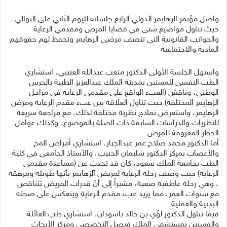
واصل مؤتمر الزهايمر الدولي الرابع جلساته لليوم الثاني على التوالي ،
حيث تناول مواضيع شتى في قضايا المرض ومقدمي الرعاية
والجوانب القانونية التي تنصف مرضى الزهايمر وتحفظ لهم حقوقهم
المادية والاجتماعية
واستهل الجلسة الأولى الدكتور متعب عبدالله العتيبي، استشاري
الطب النفسي للمسنين بمدينة الملك عبدالعزيز الطبية بالحرس
الوطني، وناقش (العبء الواقع على مقدمي الرعاية في مراحل
الزهايمر المختلفة) حيث تناول العلاقة بين عبء مقدم الرعاية ومرض
الزهايمر، واستعرض نماذج نظرية مختلفة لذلك، مع مراجعة سريعة
للنظريات والدراسات السابقة ذات الصلة بالموضوع، وكذلك عوامل
الخطر المعروفة للمرض.
أما الدكتور محمد صلاح عمر عبدالجبار، استشاري أمراض المخ
والأعصاب بمركز الدكتور سليمان الحبيب، والأستاذ الجامعي في كلية
الطب بجامعة الملك سعود، كان قد تحدث عن (مساعدة مقدمي
الرعاية) حيث وصف رحلة الرعاية لمريض ألزهايمر بأنها طويلة ومرهقة
، وهي رحلة عاطفية صعبة، مشيراً إلى أنّ قدرات المريض تتناقص
مع سنوات العمر، مما يزيد عبء مقدم الرعاية وينعكس على صحته
البدنية والعقلية .
فيما تناول الدكتور لؤي بن خالد باسودان، استشاري طب العائلة
والمسنين بمستشفى الملك فيصل التخصصي ومركز الأبحاث