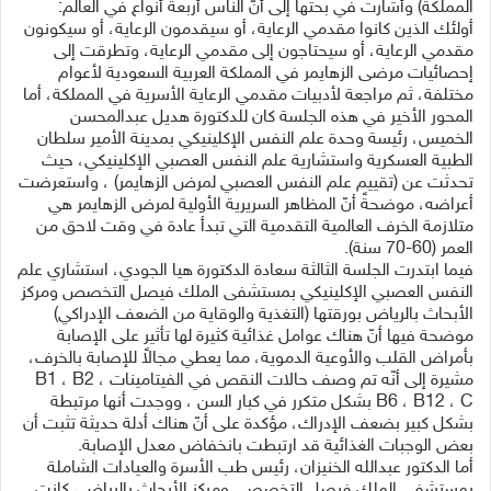
المملكة) وأشارت في بحثها إلى أنّ الناس أربعة أنواع في العالم:
أولئك الذين كانوا مقدمي الرعاية، أو سيقدمون الرعاية، أو سيكونون
مقدمي الرعاية، أو سيحتاجون إلى مقدمي الرعاية، وتطرقت إلى
إحصائيات مرضى الزهايمر في المملكة العربية السعودية لأعوام
مختلفة، ثم مراجعة لأدبيات مقدمي الرعاية الأسرية في المملكة، أما
المحور الأخير في هذه الجلسة كان للدكتورة هديل عبدالمحسن
الخميس، رئيسة وحدة علم النفس الإكلينيكي بمدينة الأمير سلطان
الطبية العسكرية واستشارية علم النفس العصبي الإكلينيكي، حيث
تحدثت عن (تقييم علم النفس العصبي لمرض الزهايمر) ، واستعرضت
أعراضه، موضحةً أنّ المظاهر السريرية الأولية لمرض الزهايمر هي
متلازمة الخرف العالمية التقدمية التي تبدأ عادة في وقت لاحق من
العمر (60-70 سنة).
فيما ابتدرت الجلسة الثالثة سعادة الدكتورة هيا الجودي، استشاري علم
النفس العصبي الإكلينيكي بمستشفى الملك فيصل التخصص ومركز
الأبحاث بالرياض بورقتها (التغذية والوقاية من الضعف الإدراكي)
موضحة فيها أنّ هناك عوامل غذائية كثيرة لها تأثير على الإصابة
بأمراض القلب والأوعية الدموية، مما يعطي مجالاً للإصابة بالخرف،
مشيرة إلى أنّه تم وصف حالات النقص في الفيتامينات B1 ، B2 ،
B6 ، B12 ، C بشكل متكرر في كبار السن ، ووجدت أنها مرتبطة
بشكل كبير بضعف الإدراك، مؤكدة على أنّ هناك أدلة حديثة تثبت أن
بعض الوجبات الغذائية قد ارتبطت بانخفاض معدل الإصابة.
أما الدكتور عبدالله الخنيزان، رئيس طب الأسرة والعيادات الشاملة
بمستشفى الملك فيصل التخصصي ومركز الأبحاث بالرياض، كانت