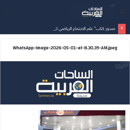
بحث
الق
عن
صدور كتاب” علم الاجتماع الرياضي للمؤلف( خالد الدوس)
WhatsApp-Image-2026-05-01-at-8.30.39-AM.jpeg