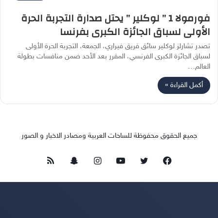
فورمولا 1 ” لوكلير ” يحتل صدارة التجربة الحرة
الأولى لسباق الجائزة الكبرى بفرنسا
تصدر تشارلز لوكلير سائق فريق فيراري، الجمعة، التجربة الحرة الأولى
لسباق الجائزة الكبرى الفرنسي، المقرر بعد الأحد ضمن منافسات بطولة
العالم…
أكمل القراءة »
جميع الحقوق محفوظة للساحات العربية ومصادر الاخبار و الصور
فيسبوك
تويتر
يوتيوب
انستقرام
سناب
ملخص
تشات
الموقع
RSS