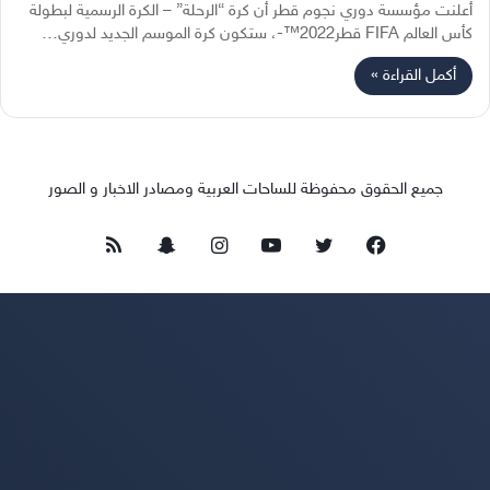
أعلنت مؤسسة دوري نجوم قطر أن كرة “الرحلة” – الكرة الرسمية لبطولة
كأس العالم FIFA قطر2022™-، ستكون كرة الموسم الجديد لدوري…
أكمل القراءة »
جميع الحقوق محفوظة للساحات العربية ومصادر الاخبار و الصور
فيسبوك
تويتر
يوتيوب
انستقرام
سناب
ملخص
تشات
الموقع
RSS