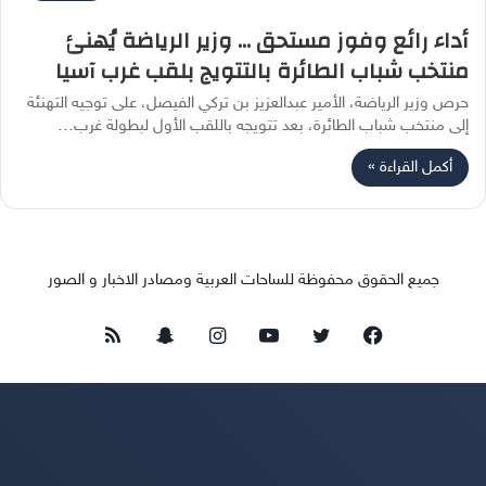
أداء رائع وفوز مستحق … وزير الرياضة يُهنئ
منتخب شباب الطائرة بالتتويج بلقب غرب آسيا
حرص وزير الرياضة، الأمير عبدالعزيز بن تركي الفيصل، على توجيه التهنئة
إلى منتخب شباب الطائرة، بعد تتويجه باللقب الأول لبطولة غرب…
أكمل القراءة »
جميع الحقوق محفوظة للساحات العربية ومصادر الاخبار و الصور
فيسبوك
تويتر
يوتيوب
انستقرام
سناب
ملخص
تشات
الموقع
RSS