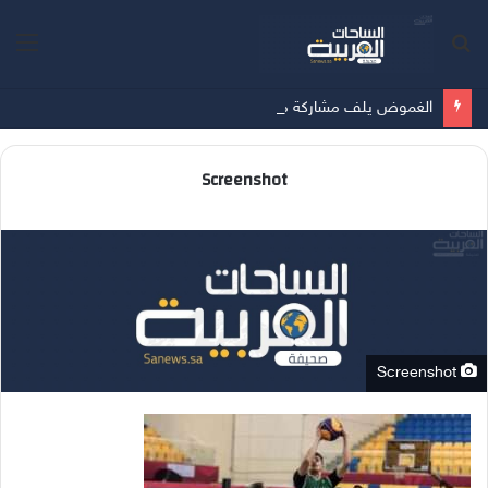
بحث
الق
عن
الغموض يلف مشاركة ميسي في بطولة كوبا أمريكا
Screenshot
Screenshot