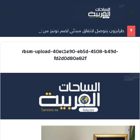
بحث
الق
عن
طرابزون يتوصل لاتفاق مبدئي لضم نونيز من الهلال
rbsm-upload-40ec1e90-eb5d-4508-b49d-
fd2d0d80a82f