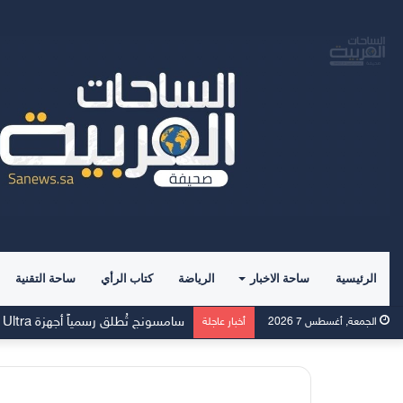
الرئيسية
ساحة الاخبار
الرياضة
كتاب الرأي
ساحة التقنية
سامسونج تُطلق رسمياً أجهزة Galaxy Z Fold8 Ultra وFold8 وFlip8 وساعتي Watch Ultra2 وWatch9
الجمعة, أغسطس 7 2026
أخبار عاجلة