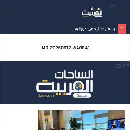
بحث
الق
عن
رحلةٌ وجدانيّةٌ في ديوانية القلم الذهبي بقلم – خديجة غانم
IMG-20260617-WA0841