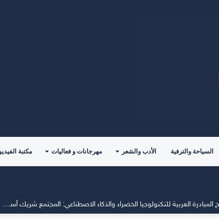
السياحة والترفية
الأدب والشعر
مهرجانات و فعاليات
مكتبة الفيديو
جمعية الطاقة الخضراء تؤكد في افتتاح المبادرة العربية للتكنولوجيا الخضراء والذكاء الاصطناعي: المجتمع شريك أساسي في صناعة المستقبل المستدام